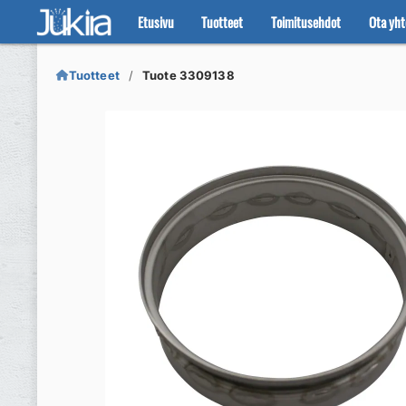
Etusivu
Tuotteet
Toimitusehdot
Ota yht
Siirry
Siirry
navigointiin
sisältöön
Tuotteet
Tuote 3309138