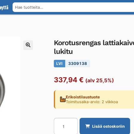
eyttä
Hae tuotteita...
Korotusrengas lattiaka
lukitu
LVI
3309138
337,94
€
(alv 25,5%)
Erikoistilaustuote
Toimitusaika-arvio: 2 viikkoa
Korotusrengas
Lisää ostoskoriin
lattiakaivolle