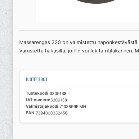
Massarengas 220 on valmistettu haponkestävästä ru
Varustettu hakasilla, joihin voi lukita ritiläkannen
TUOTETIEDOT
Tuotekoodi
3309138
LVI-numero
3309138
Valmistajakoodi
7133896FIMH
EAN
7394000332456