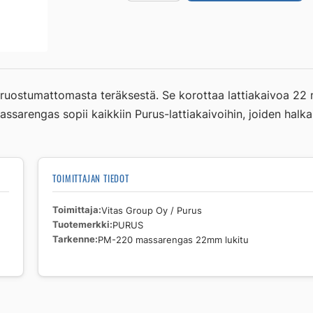
PURUS
PM-
220
massarengas
22mm
lukitu
ostumattomasta teräksestä. Se korottaa lattiakaivoa 22 mm.
määrä
. Massarengas sopii kaikkiin Purus-lattiakaivoihin, joiden hal
TOIMITTAJAN TIEDOT
Toimittaja
Vitas Group Oy / Purus
Tuotemerkki
PURUS
Tarkenne
PM-220 massarengas 22mm lukitu