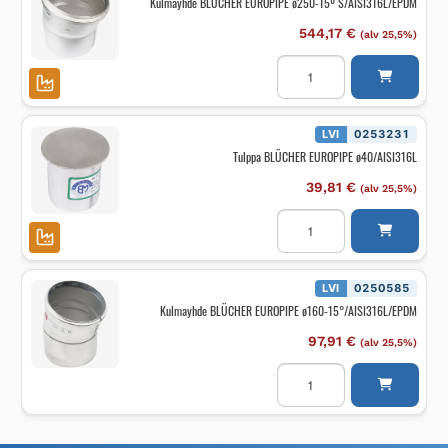
Kulmayhde BLÜCHER EUROPIPE ø250-15º S/AISI316L/EPDM
544,17
€
(alv 25,5%)
Kulmayhde
BLÜCHER
EUROPIPE
ø250-
15º
S/AISI316L/EPDM
LVI
0253231
määrä
Tulppa BLÜCHER EUROPIPE ø40/AISI316L
39,81
€
(alv 25,5%)
Tulppa
BLÜCHER
EUROPIPE
ø40/AISI316L
määrä
LVI
0250585
Kulmayhde BLÜCHER EUROPIPE ø160-15°/AISI316L/EPDM
97,91
€
(alv 25,5%)
Kulmayhde
BLÜCHER
EUROPIPE
ø160-
15°/AISI316L/EPDM
määrä