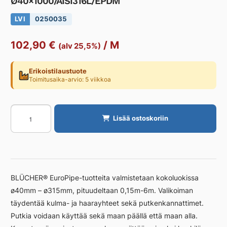
Ø40×1000/AISI316L/EPDM
LVI
0250035
102,90
€
/
M
(alv 25,5%)
Erikoistilaustuote
Toimitusaika-arvio: 5 viikkoa
Muhviputki
Lisää ostoskoriin
BLÜCHER
EUROPIPE
Ø40x1000/AISI316L/EPDM
määrä
BLÜCHER® EuroPipe-tuotteita valmistetaan kokoluokissa
ø40mm – ø315mm, pituudeltaan 0,15m-6m. Valikoiman
täydentää kulma- ja haarayhteet sekä putkenkannattimet.
Putkia voidaan käyttää sekä maan päällä että maan alla.