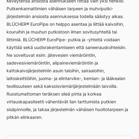
Keveytensä ansiosta asennukseen riittää vain yksi henkilö.
Putkenkannattimien vähäisen tarpeen ja muhviputki-
järjestelmän ansiosta asennuksessa todella säästyy aikaa.
BLÜCHER® EuroPipe on helppo asentaa ja liittää kaivoihin,
kouruihin ja muuhun putkistoon ilman sovitusyhteitä tai
liittimiä. BLÜCHER® EuroPipe- putkia ja -yhteitä voidaan
käyttää sekä uudisrakentamiseen että saneerauskohteisiin.
Ne soveltuvat esim. jätevesien viemäröintiin,
sadevesiviemäröintiin, alipaineviemäröintiin ja
kattokaivojärjestelmiin asuin taloihin, sairaaloihin,
laitoskeittiöihin, juoma- ja elintarvike-, kemian- ja lääkealan
teollisuuteen sekä kaksoisviemärijärjestelmään laivoilla.
Ruostumattoman teräksen sileä pinta ja korkea
virtauskapasiteetti vähentävät lian tarttumista putkien
sisäpinnoille, ja takaa järjestelmän vähäisen huoltotarpeen ja
pitkän elinkaaren.