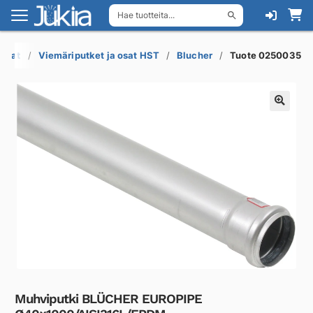
Hae tuotteita...
Siirry
Siirry
navigointiin
sisältöön
 osat
Viemäriputket ja osat HST
Blucher
Tuote 0250035
Muhviputki BLÜCHER EUROPIPE