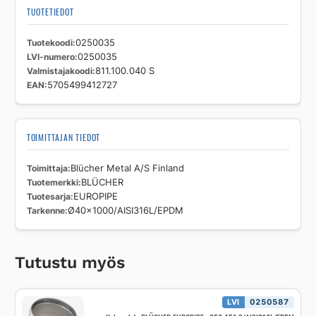
TUOTETIEDOT
Tuotekoodi
0250035
LVI-numero
0250035
Valmistajakoodi
811.100.040 S
EAN
5705499412727
TOIMITTAJAN TIEDOT
Toimittaja
Blücher Metal A/S Finland
Tuotemerkki
BLÜCHER
Tuotesarja
EUROPIPE
Tarkenne
Ø40x1000/AISI316L/EPDM
Tutustu myös
LVI
0250587