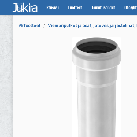
Etusivu
Tuotteet
Toimitusehdot
Ota yht
Siirry
Siirry
navigointiin
sisältöön
Tuotteet
Viemäriputket ja osat, jätevesijärjestelmät, 