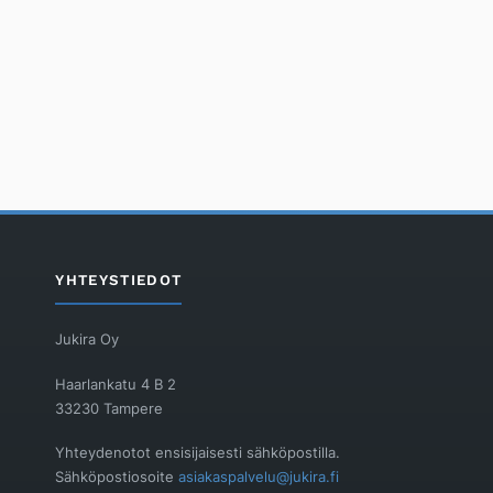
YHTEYSTIEDOT
Jukira Oy
Haarlankatu 4 B 2
33230 Tampere
Yhteydenotot ensisijaisesti sähköpostilla.
Sähköpostiosoite
asiakaspalvelu@jukira.fi