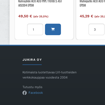
Kulmayhde ACO ACO PIPE 110X87.5 AST
Muhviputki ACO ACO 
AISI304 EPDM
EPDM
49,50
€
45,29
€
(alv 25,5%)
(alv 25
Kulmayhde
Muhviputk
ACO
ACO
ACO
ACO
PIPE
PIPE
110X87.5
75X3000
AST
AISI304
AISI304
EPDM
JUKIRA OY
EPDM
määrä
määrä
Kotimaista luotettavaa LVI-tuotteiden
verkkokauppaa vuodesta 2004
Tutustu myös
Facebook