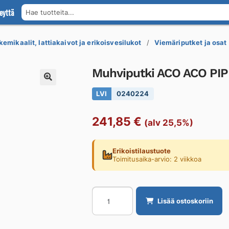
eyttä
Hae tuotteita...
kemikaalit, lattiakaivot ja erikoisvesilukot
Viemäriputket ja osat
Muhviputki ACO ACO PIP
LVI
0240224
241,85
€
(alv 25,5%)
Erikoistilaustuote
Toimitusaika-arvio: 2 viikkoa
Muhviputki
Lisää ostoskoriin
ACO
ACO