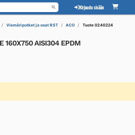
Kirjaudu sisään
Viemäriputket ja osat RST
ACO
Tuote 0240224
E 160X750 AISI304 EPDM