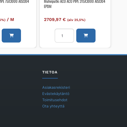
PIPE 75X3000 AISI304
Muhviputki ACO ACO PIPE 315X3000 AISI304
EPDM
/
M
2709,97
€
,5%)
(alv 25,5%)
i
Muhviputki
ACO
ACO
PIPE
315X3000
AISI304
EPDM
TIETOA
määrä
Asiakasrekisteri
Evästekäytäntö
Toimitusehdot
Ota yhteyttä