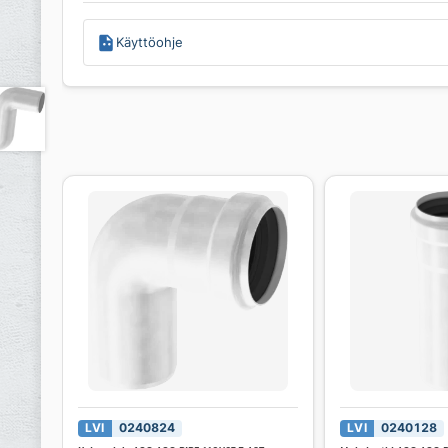
Käyttöohje
LVI
0240824
LVI
0240128