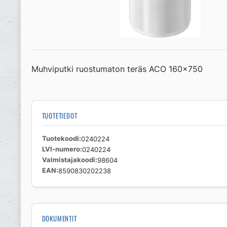
Muhviputki ruostumaton teräs ACO 160×750
TUOTETIEDOT
Tuotekoodi
0240224
LVI-numero
0240224
Valmistajakoodi
98604
EAN
8590830202238
DOKUMENTIT