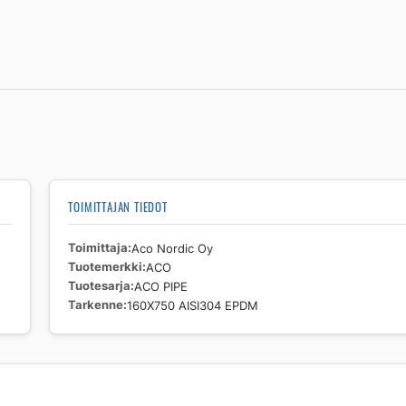
PIPE
160X750
AISI304
EPDM
määrä
TOIMITTAJAN TIEDOT
Toimittaja
Aco Nordic Oy
Tuotemerkki
ACO
Tuotesarja
ACO PIPE
Tarkenne
160X750 AISI304 EPDM