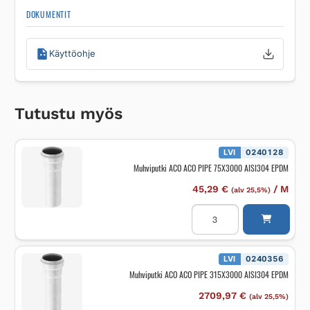
DOKUMENTIT
Käyttöohje
Tutustu myös
LVI
0240128
Muhviputki ACO ACO PIPE 75X3000 AISI304 EPDM
45,29
€
/
M
(alv 25,5%)
Muhviputki
ACO
ACO
PIPE
75X3000
AISI304
LVI
0240356
EPDM
Muhviputki ACO ACO PIPE 315X3000 AISI304 EPDM
määrä
2709,97
€
(alv 25,5%)