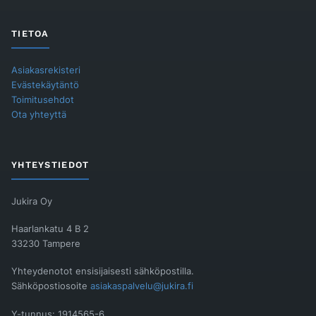
TIETOA
Asiakasrekisteri
Evästekäytäntö
Toimitusehdot
Ota yhteyttä
YHTEYSTIEDOT
Jukira Oy
Haarlankatu 4 B 2
33230 Tampere
Yhteydenotot ensisijaisesti sähköpostilla.
Sähköpostiosoite
asiakaspalvelu@jukira.fi
Y-tunnus: 1914565-6