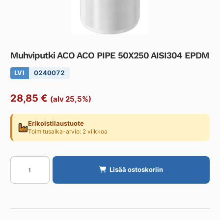
Muhviputki ACO ACO PIPE 50X250 AISI304 EPDM
LVI
0240072
28,85
€
(alv 25,5%)
Erikoistilaustuote
Toimitusaika-arvio: 2 viikkoa
Muhviputki
Lisää ostoskoriin
ACO
ACO
PIPE
50X250
AISI304