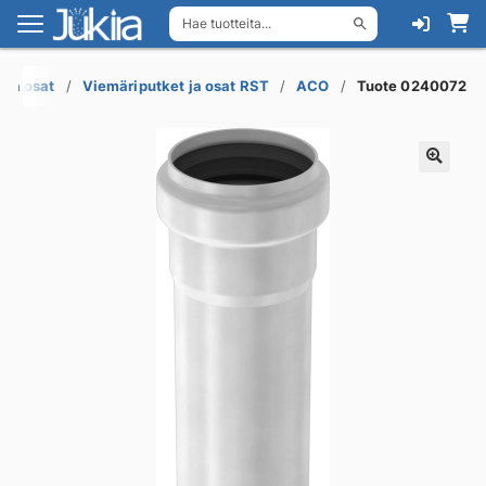
Hae tuotteita...
Siirry
Siirry
navigointiin
sisältöön
 ja osat
Viemäriputket ja osat RST
ACO
Tuote 0240072