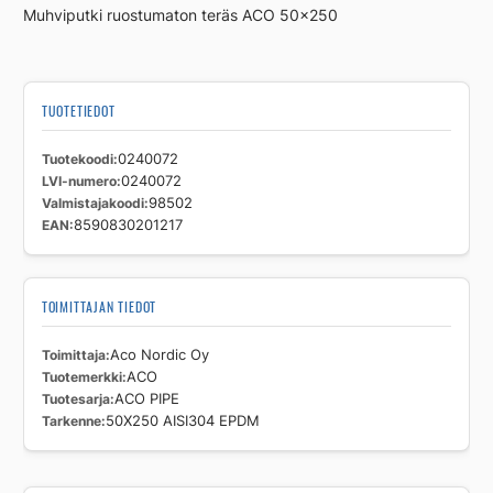
Muhviputki ruostumaton teräs ACO 50×250
EPDM
määrä
TUOTETIEDOT
Tuotekoodi
0240072
LVI-numero
0240072
Valmistajakoodi
98502
EAN
8590830201217
TOIMITTAJAN TIEDOT
Toimittaja
Aco Nordic Oy
Tuotemerkki
ACO
Tuotesarja
ACO PIPE
Tarkenne
50X250 AISI304 EPDM