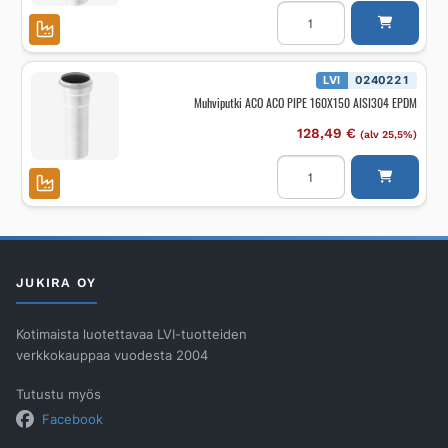
Muhviputki
ACO
ACO
PIPE
315X3000
AISI304
LVI
0240221
EPDM
Muhviputki ACO ACO PIPE 160X150 AISI304 EPDM
määrä
128,49
€
(alv 25,5%)
Muhviputki
ACO
ACO
PIPE
160X150
AISI304
EPDM
määrä
JUKIRA OY
Kotimaista luotettavaa LVI-tuotteiden
verkkokauppaa vuodesta 2004
Tutustu myös
Facebook