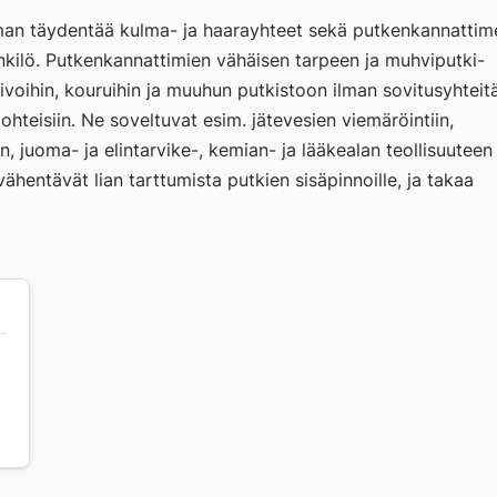
n täydentää kulma- ja haarayhteet sekä putkenkannattime
nkilö. Putkenkannattimien vähäisen tarpeen ja muhviputki-
voihin, kouruihin ja muuhun putkistoon ilman sovitusyhteit
teisiin. Ne soveltuvat esim. jätevesien viemäröintiin,
hin, juoma- ja elintarvike-, kemian- ja lääkealan teollisuuteen
ähentävät lian tarttumista putkien sisäpinnoille, ja takaa