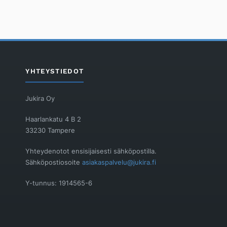
YHTEYSTIEDOT
Jukira Oy
Haarlankatu 4 B 2
33230 Tampere
Yhteydenotot ensisijaisesti sähköpostilla.
Sähköpostiosoite
asiakaspalvelu@jukira.fi
Y-tunnus: 1914565-6