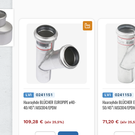
LVI
0241151
LVI
0241153
Haarayhde BLÜCHER EUROPIPE ø40-
Haarayhde BLÜCHER E
40/45°/AISI304/EPDM
50/45°/AISI304/EPD
109,28
€
71,20
€
(alv 25,5%)
(alv 25,
Haarayhde
Haarayhd