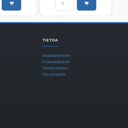
pyöristetty
BLÜCHER
EUROPIPE
SI304/EPDM
ø160-
160/87.5°/AISI304/EPDM
määrä
TIETOA
Asiakasrekisteri
Evästekäytäntö
Toimitusehdot
Ota yhteyttä