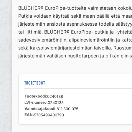
BLÜCHER® EuroPipe-tuotteita valmistetaan kokolu
Putkia voidaan käyttää sekä maan päällä että maan 
järjestelmän ansiosta asennuksessa todella säästyy
tai liittimiä. BLÜCHER® EuroPipe- putkia ja -yhtei
sadevesiviemäröintiin, alipaineviemäröintiin ja kattok
sekä kaksoisviemärijärjestelmään laivoilla. Ruostum
järjestelmän vähäisen huoltotarpeen ja pitkän elink
TUOTETIEDOT
Tuotekoodi
0240138
LVI-numero
0240138
Valmistajakoodi
811.300.075
EAN
5705499400793