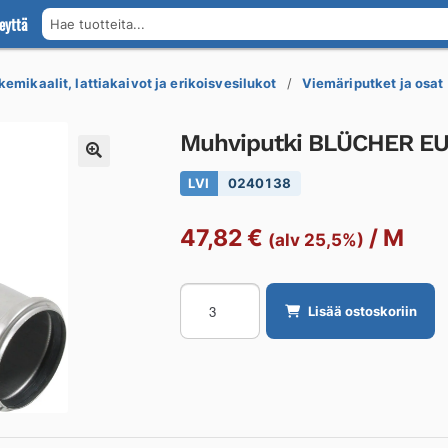
eyttä
Hae tuotteita...
kemikaalit, lattiakaivot ja erikoisvesilukot
Viemäriputket ja osat
Muhviputki BLÜCHER E
LVI
0240138
47,82
€
/
M
(alv 25,5%)
Muhviputki
Lisää ostoskoriin
BLÜCHER
EUROPIPE
Ø75x3000/AISI304/EPDM
määrä