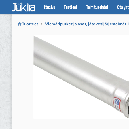
Etusivu
Tuotteet
Toimitusehdot
Ota yht
Siirry
Siirry
navigointiin
sisältöön
Tuotteet
Viemäriputket ja osat, jätevesijärjestelmät, 