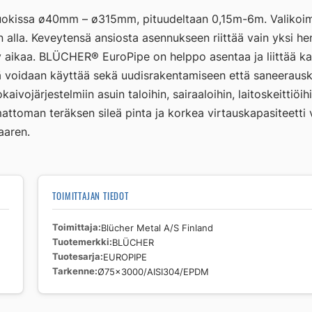
okissa ø40mm – ø315mm, pituudeltaan 0,15m-6m. Valikoima
alla. Keveytensä ansiosta asennukseen riittää vain yksi he
 aikaa. BLÜCHER® EuroPipe on helppo asentaa ja liittää kai
tä voidaan käyttää sekä uudisrakentamiseen että saneerauskoh
aivojärjestelmiin asuin taloihin, sairaaloihin, laitoskeittiöi
attoman teräksen sileä pinta ja korkea virtauskapasiteetti v
aaren.
TOIMITTAJAN TIEDOT
Toimittaja
Blücher Metal A/S Finland
Tuotemerkki
BLÜCHER
Tuotesarja
EUROPIPE
Tarkenne
Ø75x3000/AISI304/EPDM