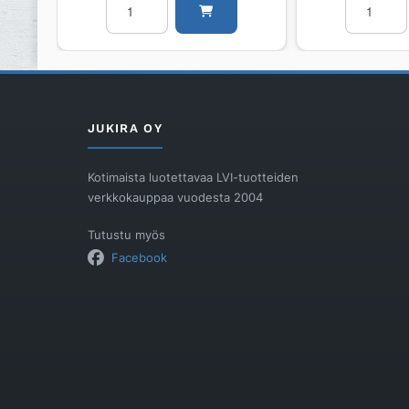
BLÜCHER
BLÜCHER
EUROPIPE
EUROPIPE
ø40-
ø50-
40/45°/AISI304/EPDM
50/45°/AI
määrä
määrä
JUKIRA OY
Kotimaista luotettavaa LVI-tuotteiden
verkkokauppaa vuodesta 2004
Tutustu myös
Facebook