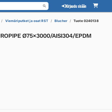
Kirjaudu sisään
Viemäriputket ja osat RST
Blucher
Tuote 0240138
UROPIPE Ø75×3000/AISI304/EPDM