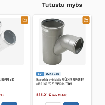
Tutustu myös
LVI
0245245
UROPIPE ø50-
Haarayhde pyöristetty BLÜCHER EUROPIPE
M
ø160-160/87.5°/AISI304/EPDM
535,01
€
5%)
(alv 25,5%)
e
Haarayhde