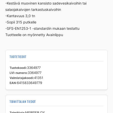
-Kestävä muovinen kansisto sadevesikaivoihin tai
salaojakaivojen tarkastuskaivoihin
-Kantavuus 3,0 tn
-Sopii 315 putkelle
-SFS-EN1253-1 -standardin mukaan testattu
Tuotteelle on myönnetty Avainlippu
TUOTETIEDOT
Tuotekoodi
3364977
LVI-numero
3364977
Valmistajakoodi
41351
EAN
6415833649779
TOIMITTAJAN TIEDOT
Toimittaja
MERISER OY