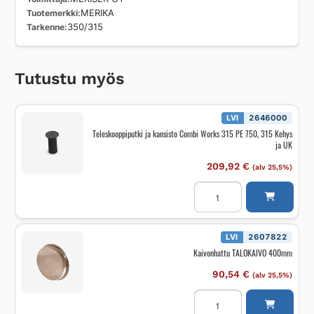
Tuotemerkki
MERIKA
Tarkenne
350/315
Tutustu myös
LVI
2646000
Teleskooppiputki ja kansisto Combi Works 315 PE 750, 315 Kehys
ja UK
209,92
€
(alv 25,5%)
Teleskooppiputki
ja
kansisto
Combi
Works
315
LVI
2607822
PE
Kaivonhattu TALOKAIVO 400mm
750,
315
Kehys
90,54
€
(alv 25,5%)
ja
UK
Kaivonhattu
määrä
TALOKAIVO
400mm