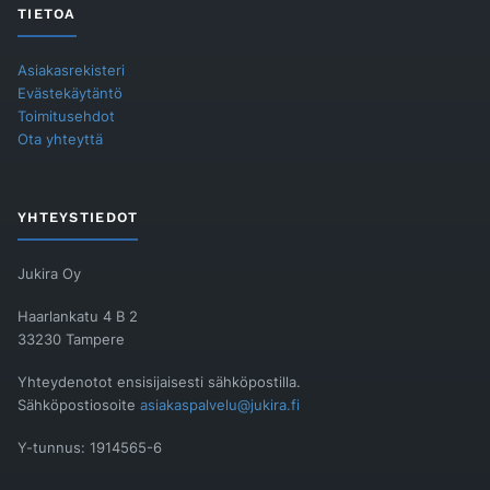
TIETOA
Asiakasrekisteri
Evästekäytäntö
Toimitusehdot
Ota yhteyttä
YHTEYSTIEDOT
Jukira Oy
Haarlankatu 4 B 2
33230 Tampere
Yhteydenotot ensisijaisesti sähköpostilla.
Sähköpostiosoite
asiakaspalvelu@jukira.fi
Y-tunnus: 1914565-6