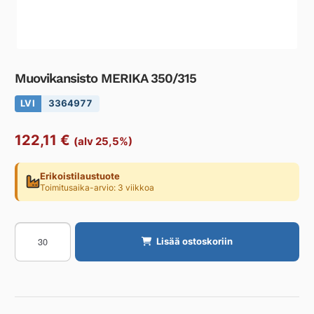
Muovikansisto MERIKA 350/315
LVI
3364977
122,11
€
(alv 25,5%)
Erikoistilaustuote
Toimitusaika-arvio: 3 viikkoa
Muovikansisto
Lisää ostoskoriin
MERIKA
350/315
määrä