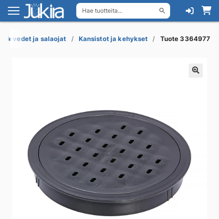
Hae tuotteita...
Siirry
Siirry
navigointiin
sisältöön
adevedet ja salaojat
Kansistot ja kehykset
Tuote 3364977