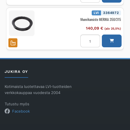
määrä
LVI
3364972
Muovikansisto MERIKA 350/315
140,09
€
(alv 25,5%)
Muovikansisto
MERIKA
350/315
määrä
JUKIRA OY
Kotimaista luotettavaa LVI-tuotteiden
verkkokauppaa vuodesta 2004
Tutustu myös
Facebook