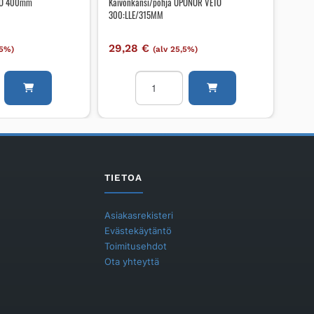
IVO 400mm
Kaivonkansi/pohja UPONOR VETO
300:LLE/315MM
29,28
€
,5%)
(alv 25,5%)
tu
Kaivonkansi/pohja
O
UPONOR
VETO
300:LLE/315MM
määrä
TIETOA
Asiakasrekisteri
Evästekäytäntö
Toimitusehdot
Ota yhteyttä