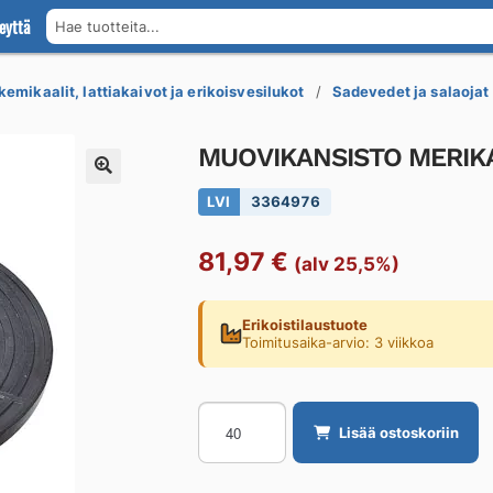
eyttä
Hae tuotteita...
kemikaalit, lattiakaivot ja erikoisvesilukot
Sadevedet ja salaojat
MUOVIKANSISTO MERIKA 
LVI
3364976
81,97
€
(alv 25,5%)
Erikoistilaustuote
Toimitusaika-arvio: 3 viikkoa
MUOVIKANSISTO
Lisää ostoskoriin
MERIKA
450/315