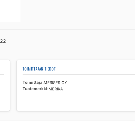
4
tn
RITILÄKANSI
määrä
322
TOIMITTAJAN TIEDOT
Toimittaja
MERISER OY
Tuotemerkki
MERIKA