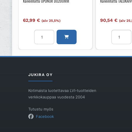
Kaivonhattu UPONOR DU200MM
Kaivonhattu TALOKA
62,99
€
90,54
€
(alv 25,5%)
(alv 25
Kaivonhattu
Kaivonhat
UPONOR
TALOKAIV
DU200MM
400mm
määrä
määrä
JUKIRA OY
Kotimaista luotettavaa LVI-tuotteiden
verkkokauppaa vuodesta 2004
Tutustu myös
Facebook