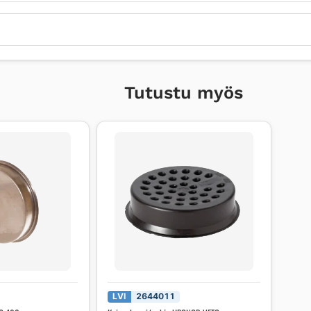
Tutustu myös
LVI
2644011