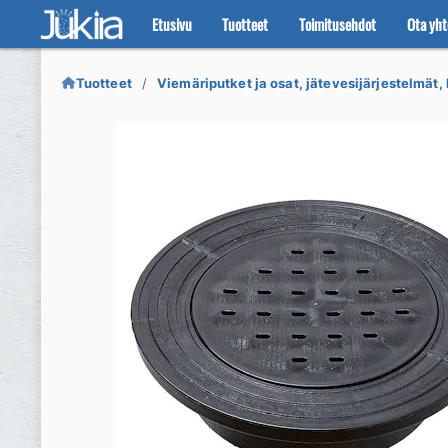
Etusivu
Tuotteet
Toimitusehdot
Ota yht
Siirry
Siirry
navigointiin
sisältöön
Tuotteet
Viemäriputket ja osat, jätevesijärjestelmät, 