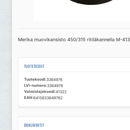
Merika muovikansisto 450/315 ritiläkannella M-41
TUOTETIEDOT
Tuotekoodi
3364976
LVI-numero
3364976
Valmistajakoodi
41322
EAN
6415833649762
DOKUMENTIT