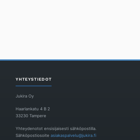
YHTEYSTIEDOT
Jukira Oy
Haarlankatu 4 B 2
33230 Tampere
Yhteydenotot ensisijaisesti sähköpostilla.
Sähköpostiosoite
asiakaspalvelu@jukira.fi