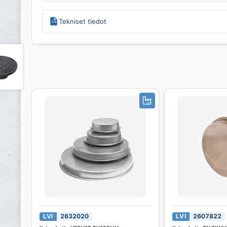
Tekniset tiedot
LVI
2632020
LVI
2607822