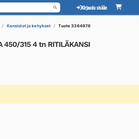
Kirjaudu sisään
Kansistot ja kehykset
Tuote 3364976
450/315 4 tn RITILÄKANSI