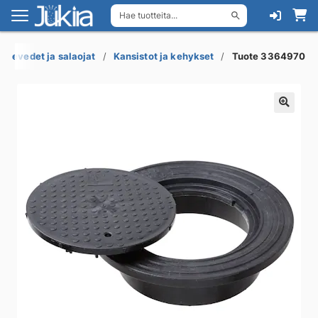
Hae tuotteita...
Siirry
Siirry
navigointiin
sisältöön
adevedet ja salaojat
Kansistot ja kehykset
Tuote 3364970