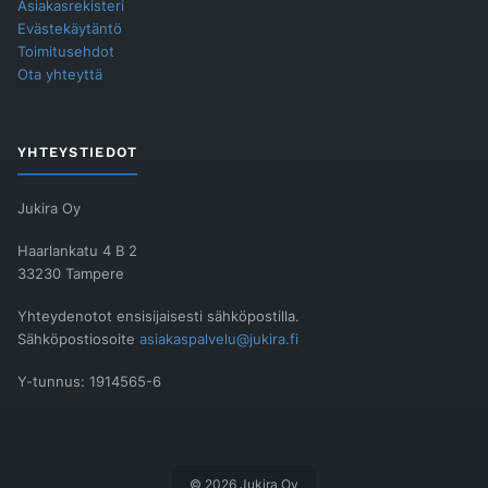
Asiakasrekisteri
Evästekäytäntö
Toimitusehdot
Ota yhteyttä
YHTEYSTIEDOT
Jukira Oy
Haarlankatu 4 B 2
33230 Tampere
Yhteydenotot ensisijaisesti sähköpostilla.
Sähköpostiosoite
asiakaspalvelu@jukira.fi
Y-tunnus: 1914565-6
© 2026 Jukira Oy