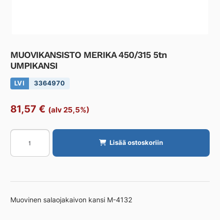
MUOVIKANSISTO MERIKA 450/315 5tn
UMPIKANSI
LVI
3364970
81,57
€
(alv 25,5%)
MUOVIKANSISTO
Lisää ostoskoriin
MERIKA
450/315
5tn
UMPIKANSI
määrä
Muovinen salaojakaivon kansi M-4132