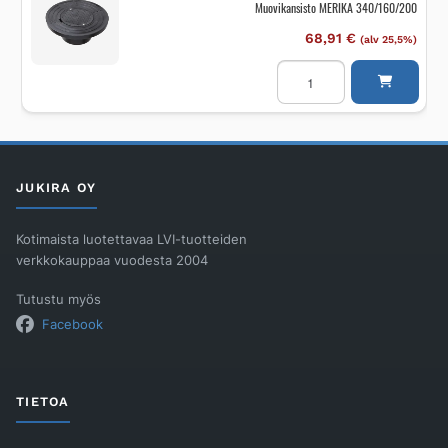
Muovikansisto MERIKA 340/160/200
68,91
€
(alv 25,5%)
Muovikansisto
MERIKA
340/160/200
määrä
JUKIRA OY
Kotimaista luotettavaa LVI-tuotteiden
verkkokauppaa vuodesta 2004
Tutustu myös
Facebook
TIETOA