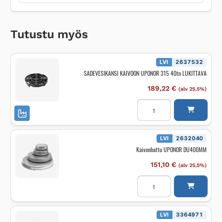
Tutustu myös
LVI
2637532
SADEVESIKANSI KAIVOON UPONOR 315 40tn LUKITTAVA
189,22
€
(alv 25,5%)
SADEVESIKANSI
KAIVOON
UPONOR
315
40tn
LUKITTAVA
LVI
2632040
määrä
Kaivonhattu UPONOR DU400MM
151,10
€
(alv 25,5%)
Kaivonhattu
UPONOR
DU400MM
määrä
LVI
3364971