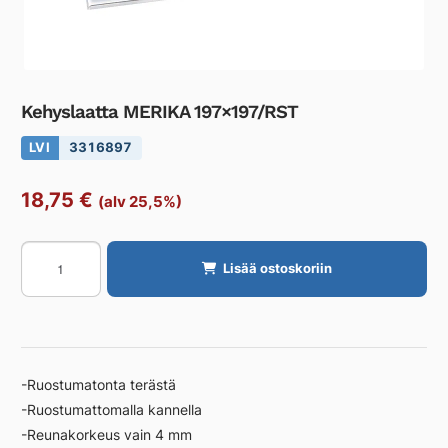
Kehyslaatta MERIKA 197×197/RST
LVI
3316897
18,75
€
(alv 25,5%)
Kehyslaatta
Lisää ostoskoriin
MERIKA
197×197/RST
määrä
-Ruostumatonta terästä
-Ruostumattomalla kannella
-Reunakorkeus vain 4 mm