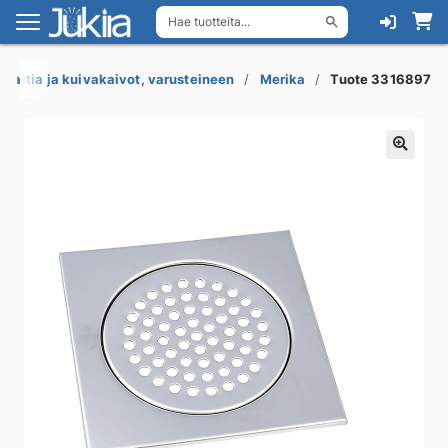
Hae tuotteita...
Siirry
Siirry
navigointiin
sisältöön
Lattia ja kuivakaivot, varusteineen
Merika
Tuote 3316897