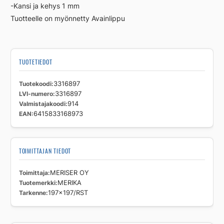
-Kansi ja kehys 1 mm
Tuotteelle on myönnetty Avainlippu
TUOTETIEDOT
Tuotekoodi
3316897
LVI-numero
3316897
Valmistajakoodi
914
EAN
6415833168973
TOIMITTAJAN TIEDOT
Toimittaja
MERISER OY
Tuotemerkki
MERIKA
Tarkenne
197×197/RST