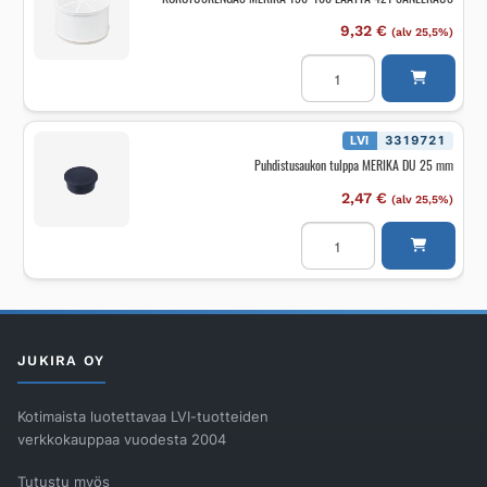
9,32
€
(alv 25,5%)
KOROTUSRENGAS
MERIKA
150x100
LAATTA
421
SANEERAUS
LVI
3319721
määrä
Puhdistusaukon tulppa MERIKA DU 25 mm
2,47
€
(alv 25,5%)
Puhdistusaukon
tulppa
MERIKA
DU
25
mm
määrä
JUKIRA OY
Kotimaista luotettavaa LVI-tuotteiden
verkkokauppaa vuodesta 2004
Tutustu myös