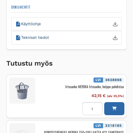
DOKUMENTIT
Käyttöohje
Tekniset tiedot
Tutustu myös
LVI
3638698
Irtosanko MERIKA Irtosanko, helppo puhdistaa
42,15
€
(alv 25,5%)
Irtosanko
MERIKA
Irtosanko,
helppo
puhdistaa
määrä
LVI
3318165
KOROTUSRENGAS MERIKA 150×100 LAATTA 421 SANEERAUS