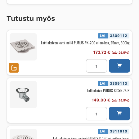
Tutustu myös
LVI
3309112
Lattiakaivon kansi neliö PURUS PK-200 ei aukkoa, 25mm, 300kg
173,72
€
(alv 25,5%)
Lattiakaivon
kansi
neliö
PURUS
PK-
200
LVI
3309113
ei
Lattiakaivo PURUS SIGYN 75 P
aukkoa,
25mm,
300kg
149,00
€
(alv 25,5%)
määrä
Lattiakaivo
PURUS
SIGYN
75
P
määrä
LVI
3311610
Lattiakaivon kansi pyöreä PURUS P 150 ei aukkoa, kansi