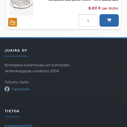
6,02
€
(alv 25,5%)
Lattiakaivon
kansi
pyöreä
PURUS
P
150
ei
aukkoa,
kansi
JUKIRA OY
määrä
Kotimaista luotettavaa LVI-tuotteiden
verkkokauppaa vuodesta 2004
Tutustu myös
Facebook
TIETOA
Asiakasrekisteri