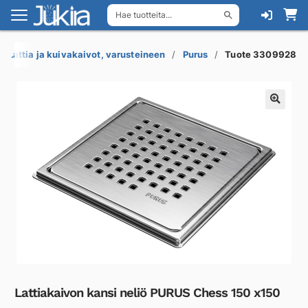
Hae tuotteita...
Siirry
Siirry
navigointiin
sisältöön
Lattia ja kuivakaivot, varusteineen
Purus
Tuote 3309928
Lattiakaivon kansi neliö PURUS Chess 150 x150