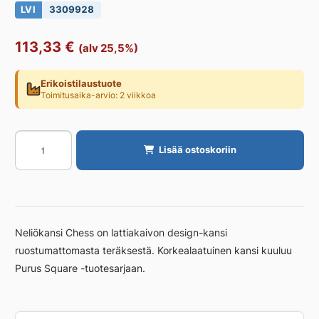
LVI
3309928
113,33
€
(alv 25,5%)
Erikoistilaustuote
Toimitusaika-arvio: 2 viikkoa
Lattiakaivon
Lisää ostoskoriin
kansi
neliö
PURUS
Chess
150
Neliökansi Chess on lattiakaivon design-kansi
x150
ruostumattomasta teräksestä. Korkealaatuinen kansi kuuluu
määrä
Purus Square -tuotesarjaan.