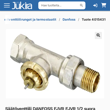
Hae tuotteita...
Siirry
Siirry
navigointiin
sisältöön
atteriventtiilirungot ja termostaatit
Danfoss
Tuote 4015431
Säätöventtiili DANFOSS FJVR FJVR 1/2 suora