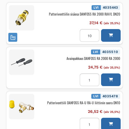
LVI
4035443
Patteriventtiilin sisäosa DANFOSS RA 2000 RAV/L DN20
37,14
€
(alv 25,5%)
Patteriventtiilin
sisäosa
DANFOSS
RA
2000
RAV/L
LVI
4035510
DN20
Avainpakkaus DANFOSS RA 2000 RA 2000
määrä
24,75
€
(alv 25,5%)
Avainpakkaus
DANFOSS
RA
2000
RA
2000
LVI
4035478
määrä
Patteriventtiili DANFOSS RA-U RA-U liittimin suora DN10
26,52
€
(alv 25,5%)
Patteriventtiili
DANFOSS
RA-