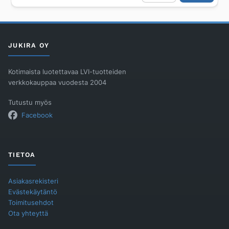
U
RA-
U
liittimin
suora
DN10
JUKIRA OY
määrä
Kotimaista luotettavaa LVI-tuotteiden
verkkokauppaa vuodesta 2004
Tutustu myös
Facebook
TIETOA
Asiakasrekisteri
Evästekäytäntö
Toimitusehdot
Ota yhteyttä