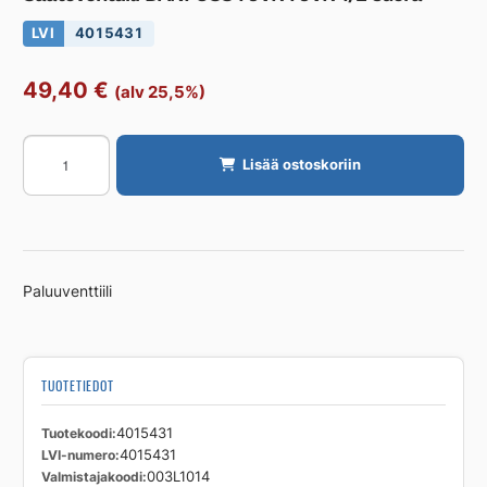
LVI
4015431
49,40
€
(alv 25,5%)
Säätöventtiili
Lisää ostoskoriin
DANFOSS
FJVR
FJVR
1/2
suora
Paluuventtiili
määrä
TUOTETIEDOT
Tuotekoodi
4015431
LVI-numero
4015431
Valmistajakoodi
003L1014