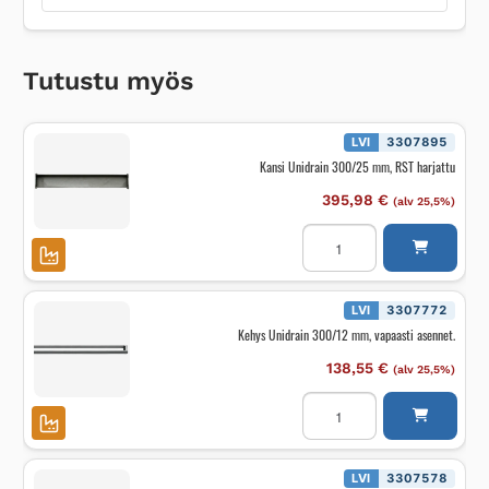
Tutustu myös
LVI
3307895
Kansi Unidrain 300/25 mm, RST harjattu
395,98
€
(alv 25,5%)
Kansi
Unidrain
300/25
mm,
RST
harjattu
LVI
3307772
määrä
Kehys Unidrain 300/12 mm, vapaasti asennet.
138,55
€
(alv 25,5%)
Kehys
Unidrain
300/12
mm,
vapaasti
asennet.
LVI
3307578