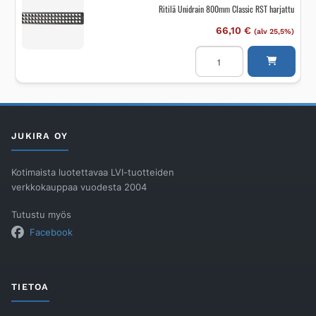
määrä
Ritilä Unidrain 800mm Classic RST harjattu
66,10
€
(alv 25,5%)
Ritilä
Unidrain
800mm
Classic
RST
harjattu
määrä
JUKIRA OY
Kotimaista luotettavaa LVI-tuotteiden
verkkokauppaa vuodesta 2004
Tutustu myös
Facebook
TIETOA