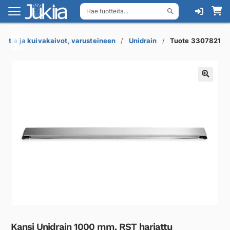
Hae tuotteita...
Siirry
Siirry
navigointiin
sisältöön
Lattia ja kuivakaivot, varusteineen
Unidrain
Tuote 3307821
Kansi Unidrain 1000 mm, RST harjattu