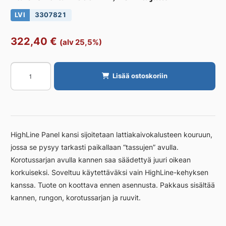
LVI
3307821
322,40
€
(alv 25,5%)
Kansi
Lisää ostoskoriin
Unidrain
1000
mm,
RST
harjattu
HighLine Panel kansi sijoitetaan lattiakaivokalusteen kouruun,
määrä
jossa se pysyy tarkasti paikallaan “tassujen” avulla.
Korotussarjan avulla kannen saa säädettyä juuri oikean
korkuiseksi. Soveltuu käytettäväksi vain HighLine-kehyksen
kanssa. Tuote on koottava ennen asennusta. Pakkaus sisältää
kannen, rungon, korotussarjan ja ruuvit.