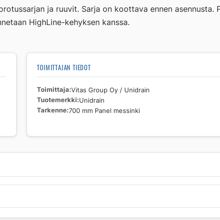
orotussarjan ja ruuvit. Sarja on koottava ennen asennusta
sennetaan HighLine-kehyksen kanssa.
TOIMITTAJAN TIEDOT
Toimittaja
Vitas Group Oy / Unidrain
Tuotemerkki
Unidrain
Tarkenne
700 mm Panel messinki