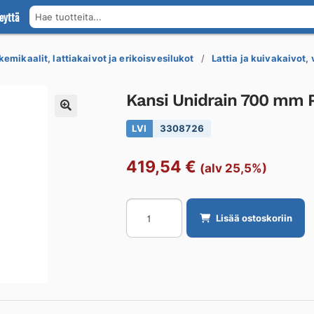
eyttä
Hae tuotteita...
kemikaalit, lattiakaivot ja erikoisvesilukot
Lattia ja kuivakaivot,
Kansi Unidrain 700 mm 
LVI
3308726
419,54
€
(alv 25,5%)
Kansi
Lisää ostoskoriin
Unidrain
700
mm
Panel
messinki
määrä