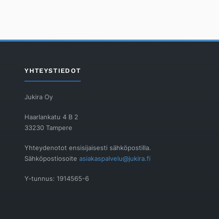
YHTEYSTIEDOT
Jukira Oy
Haarlankatu 4 B 2
33230 Tampere
Yhteydenotot ensisijaisesti sähköpostilla.
Sähköpostiosoite
asiakaspalvelu@jukira.fi
Y-tunnus: 1914565-6