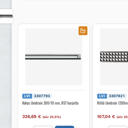
LVI
3307793
LVI
3307621
Kehys Unidrain 300/10 mm, RST harjattu
Ritilä Unidrain 1200m
326,69
€
107,04
€
(alv 25,5%)
(alv 2