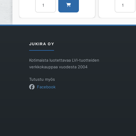
Kehys
Ritilä
Unidrain
Unidrain
300/10
1200mm
mm,
Classic
RST
RST
harjattu
harjattu
määrä
määrä
JUKIRA OY
Kotimaista luotettavaa LVI-tuotteiden
verkkokauppaa vuodesta 2004
Tutustu myös
Facebook