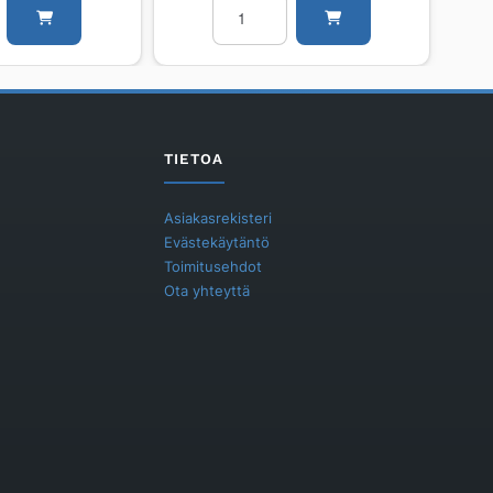
Jatkopala
Unidrain
80/12mm
RST
harjattu
määrä
TIETOA
Asiakasrekisteri
Evästekäytäntö
Toimitusehdot
Ota yhteyttä