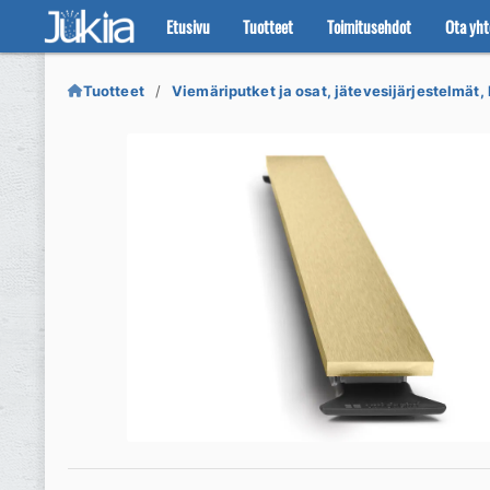
Etusivu
Tuotteet
Toimitusehdot
Ota yht
Siirry
Siirry
navigointiin
sisältöön
Tuotteet
Viemäriputket ja osat, jätevesijärjestelmät, 