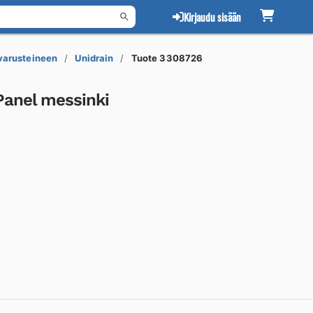
Kirjaudu sisään
 varusteineen
Unidrain
Tuote 3308726
Panel messinki