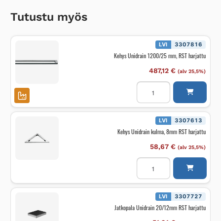
Tutustu myös
LVI
3307816
Kehys Unidrain 1200/25 mm, RST harjattu
487,12
€
(alv 25,5%)
Kehys
Unidrain
1200/25
mm,
RST
harjattu
LVI
3307613
määrä
Kehys Unidrain kulma, 8mm RST harjattu
58,67
€
(alv 25,5%)
Kehys
Unidrain
kulma,
8mm
RST
harjattu
LVI
3307727
määrä
Jatkopala Unidrain 20/12mm RST harjattu