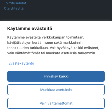
Toimitusehdot
Ota yhteyttä
YHTEYSTIEDOT
Käytämme evästeitä
Käytämme evästeitä verkkokaupan toimintaan,
Jukira Oy
kävijätilastojen keräämiseen sekä markkoinnin
tehokkuuden tarkkailuun. Voit hyväksyä kaikki evästeet,
Haarlankatu 4 B 2
vain välttämättömät tai muokata asetuksia tarkemmin.
33230 Tampere
Evästekäytäntö
Yhteydenotot ensisijaisesti sähköpostilla.
Sähköpostiosoite
asiakaspalvelu@jukira.fi
Hyväksy kaikki
Y-tunnus: 1914565-6
Muokkaa asetuksia
© 2026 Jukira Oy
Vain välttämättömät