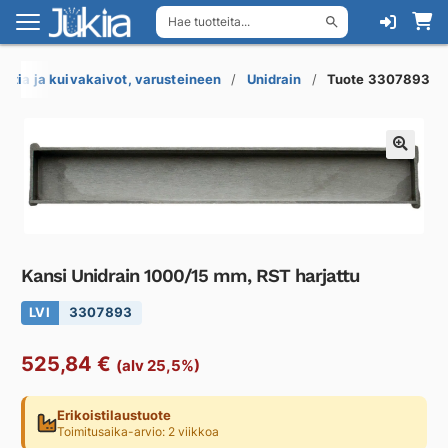
Hae tuotteita...
Siirry
Siirry
navigointiin
sisältöön
attia ja kuivakaivot, varusteineen
Unidrain
Tuote 3307893
Kansi Unidrain 1000/15 mm, RST harjattu
LVI
3307893
525,84
€
(alv 25,5%)
Erikoistilaustuote
Toimitusaika-arvio: 2 viikkoa