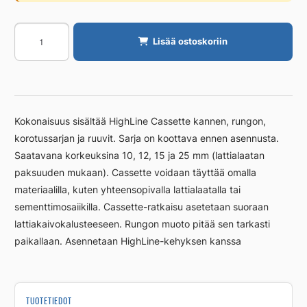
Kansi
Lisää ostoskoriin
Unidrain
1000/15
mm,
RST
harjattu
Kokonaisuus sisältää HighLine Cassette kannen, rungon,
määrä
korotussarjan ja ruuvit. Sarja on koottava ennen asennusta.
Saatavana korkeuksina 10, 12, 15 ja 25 mm (lattialaatan
paksuuden mukaan). Cassette voidaan täyttää omalla
materiaalilla, kuten yhteensopivalla lattialaatalla tai
sementtimosaiikilla. Cassette-ratkaisu asetetaan suoraan
lattiakaivokalusteeseen. Rungon muoto pitää sen tarkasti
paikallaan. Asennetaan HighLine-kehyksen kanssa
TUOTETIEDOT