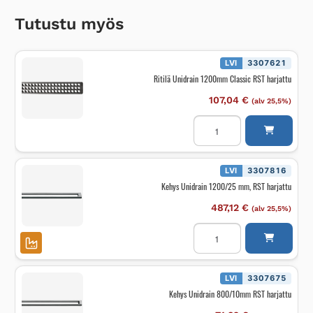
Tutustu myös
LVI
3307621
Ritilä Unidrain 1200mm Classic RST harjattu
107,04
€
(alv 25,5%)
Ritilä
Unidrain
1200mm
Classic
RST
harjattu
LVI
3307816
määrä
Kehys Unidrain 1200/25 mm, RST harjattu
487,12
€
(alv 25,5%)
Kehys
Unidrain
1200/25
mm,
RST
harjattu
LVI
3307675
määrä
Kehys Unidrain 800/10mm RST harjattu