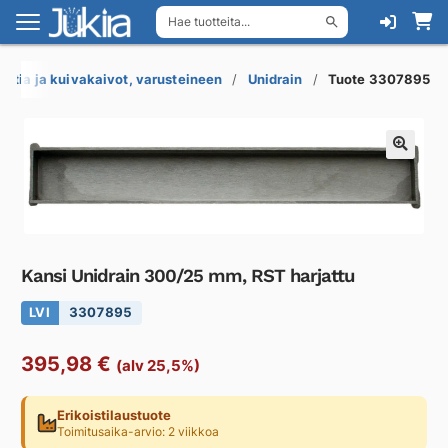
Hae tuotteita...
Siirry
Siirry
navigointiin
sisältöön
Lattia ja kuivakaivot, varusteineen
Unidrain
Tuote 3307895
Kansi Unidrain 300/25 mm, RST harjattu
LVI
3307895
395,98
€
(alv 25,5%)
Erikoistilaustuote
Toimitusaika-arvio: 2 viikkoa