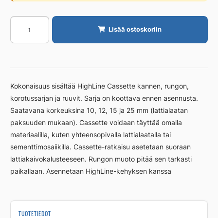
Kansi
Lisää ostoskoriin
Unidrain
300/25
mm,
RST
harjattu
Kokonaisuus sisältää HighLine Cassette kannen, rungon,
määrä
korotussarjan ja ruuvit. Sarja on koottava ennen asennusta.
Saatavana korkeuksina 10, 12, 15 ja 25 mm (lattialaatan
paksuuden mukaan). Cassette voidaan täyttää omalla
materiaalilla, kuten yhteensopivalla lattialaatalla tai
sementtimosaiikilla. Cassette-ratkaisu asetetaan suoraan
lattiakaivokalusteeseen. Rungon muoto pitää sen tarkasti
paikallaan. Asennetaan HighLine-kehyksen kanssa
TUOTETIEDOT