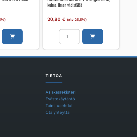
kulma, ilman yhdistäjää
20,80
€
,5%)
(alv 25,5%)
i
Patteriventtiili
IMI
TA
TRV-
3
Calypso
DN10,
TIETOA
kulma,
ilman
Asiakasrekisteri
yhdistäjää
Evästekäytäntö
määrä
Toimitusehdot
Ota yhteyttä