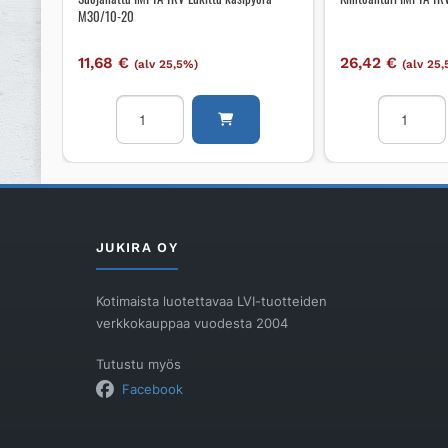
M30/10-20
11,68
€
26,42
€
(alv 25,5%)
(alv 25
Suojahattu
Kiintoantur
IMI
IMI
TA
TA
TRV
TRV
Lukittu
300
käsipyörä
6-
M30/10-
22C
JUKIRA OY
20
/
määrä
M30
Kotimaista luotettavaa LVI-tuotteiden
määrä
verkkokauppaa vuodesta 2004
Tutustu myös
Facebook