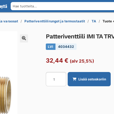
eyttä
Hae tuotteita...
 ja varaosat
Patteriventtiilirungot ja termostaatit
TA
Tuote
Patteriventtiili IMI TA T
LVI
4034432
32,44
€
(alv 25,5%)
Patteriventtiili
Lisää ostoskoriin
IMI
TA
TRV-
3
Calypso
DN20,