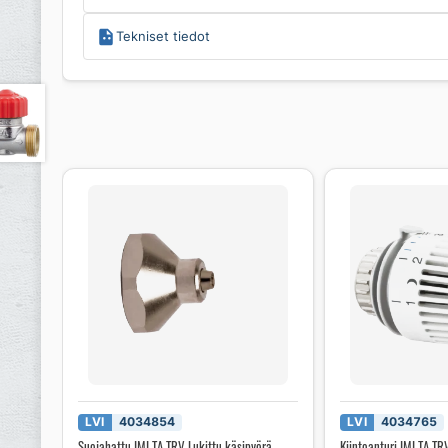
Tekniset tiedot
LVI
4034854
LVI
4034765
Suojahattu IMI TA TRV Lukittu käsipyörä
Kiintoanturi IMI TA 