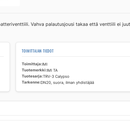
suora,
ilman
yhdistäjää
eriventtiili. Vahva palautusjousi takaa että venttiili ei j
määrä
TOIMITTAJAN TIEDOT
Toimittaja
IMI
Tuotemerkki
IMI TA
Tuotesarja
TRV-3 Calypso
Tarkenne
DN20, suora, ilman yhdistäjää