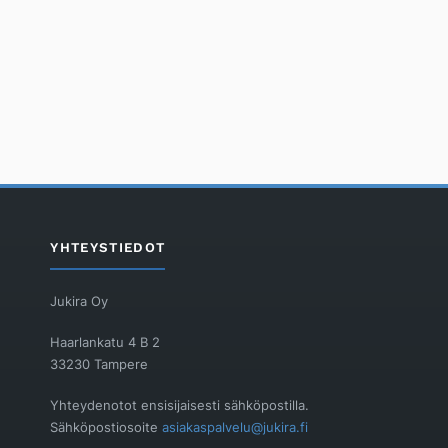
YHTEYSTIEDOT
Jukira Oy
Haarlankatu 4 B 2
33230 Tampere
Yhteydenotot ensisijaisesti sähköpostilla.
Sähköpostiosoite
asiakaspalvelu@jukira.fi