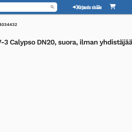
Kirjaudu sisään
 4034432
RV-3 Calypso DN20, suora, ilman yhdistäjä