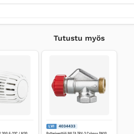
Tutustu myös
LVI
4034433
TRV 300 6-22C / M30
Patteriventtiili IMI TA TRV-3 Calypso DN10,