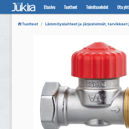
Etusivu
Tuotteet
Toimitusehdot
Ota yht
Siirry
Siirry
navigointiin
sisältöön
Tuotteet
Lämmityslaitteet ja järjestelmät, tarvikkeet