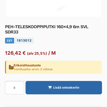
PEH-TELESKOOPPIPUTKI 160×4,9 6m SVL
SDR33
LVI
1813012
126,42
€
/
M
(alv 25,5%)
Erikoistilaustuote
Toimitusaika-arvio: 3 viikkoa
PEH-
Lisää ostoskoriin
TELESKOOPPIPUTKI
160x4,9
6m
SVL