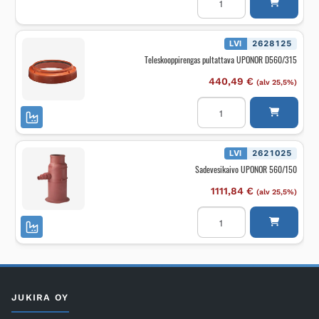
400x250
MUHVILLA
määrä
LVI
2628125
Teleskooppirengas pultattava UPONOR D560/315
440,49
€
(alv 25,5%)
Teleskooppirengas
pultattava
UPONOR
D560/315
määrä
LVI
2621025
Sadevesikaivo UPONOR 560/150
1111,84
€
(alv 25,5%)
Sadevesikaivo
UPONOR
560/150
määrä
JUKIRA OY