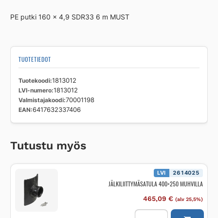
SDR33
PE putki 160 x 4,9 SDR33 6 m MUST
määrä
TUOTETIEDOT
Tuotekoodi
1813012
LVI-numero
1813012
Valmistajakoodi
70001198
EAN
6417632337406
Tutustu myös
LVI
2614025
JÄLKILIITTYMÄSATULA 400×250 MUHVILLA
465,09
€
(alv 25,5%)
JÄLKILIITTYMÄSATULA