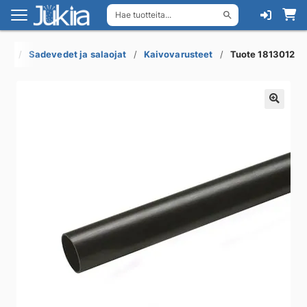
Hae tuotteita...
Siirry
Siirry
navigointiin
sisältöön
kot
Sadevedet ja salaojat
Kaivovarusteet
Tuote 1813012