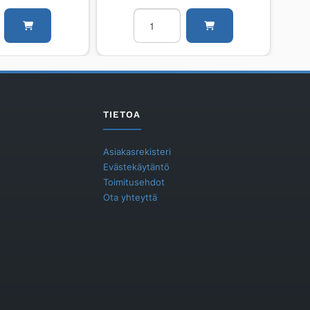
Pesuallas
POLARIA
STILA
ALLAS
STILA
800
määrä
TIETOA
Asiakasrekisteri
Evästekäytäntö
Toimitusehdot
Ota yhteyttä