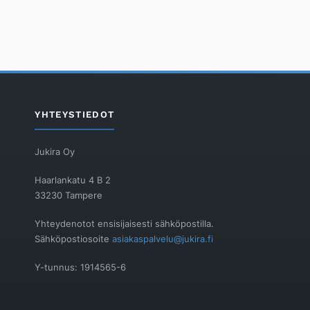
YHTEYSTIEDOT
Jukira Oy
Haarlankatu 4 B 2
33230 Tampere
Yhteydenotot ensisijaisesti sähköpostilla.
Sähköpostiosoite
asiakaspalvelu@jukira.fi
Y-tunnus: 1914565-6