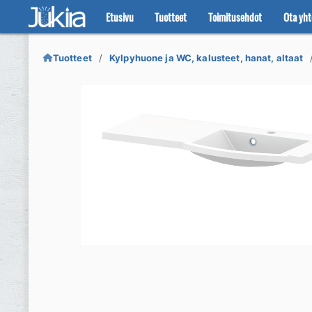
Etusivu
Tuotteet
Toimitusehdot
Ota yht
Siirry
Siirry
navigointiin
sisältöön
Tuotteet
Kylpyhuone ja WC, kalusteet, hanat, altaat