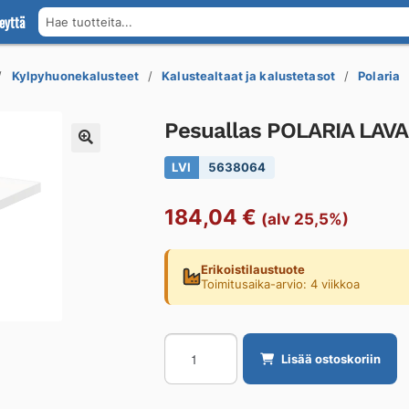
eyttä
Hae tuotteita...
Kylpyhuonekalusteet
Kalustealtaat ja kalustetasot
Polaria
Pesuallas POLARIA LAVA
LVI
5638064
184,04
€
(alv 25,5%)
Erikoistilaustuote
Toimitusaika-arvio: 4 viikkoa
Pesuallas
Lisää ostoskoriin
POLARIA
LAVAL