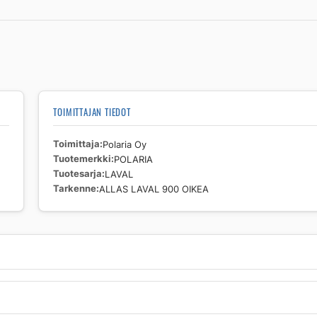
ALLAS
LAVAL
900
OIKEA
määrä
TOIMITTAJAN TIEDOT
Toimittaja
Polaria Oy
Tuotemerkki
POLARIA
Tuotesarja
LAVAL
Tarkenne
ALLAS LAVAL 900 OIKEA