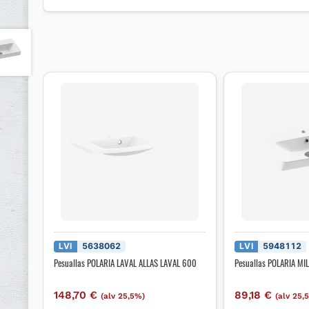
LVI
5638062
LVI
5948112
Pesuallas POLARIA LAVAL ALLAS LAVAL 600
Pesuallas POLARIA MI
148,70
€
89,18
€
(alv 25,5%)
(alv 25,