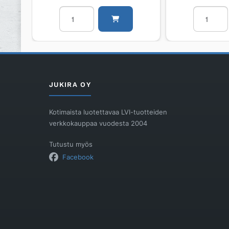
Pesuallas
Pesuallas
POLARIA
POLARIA
LAVAL
MILLE
ALLAS
ALLAS
LAVAL
MILLE
600
600
määrä
määrä
JUKIRA OY
Kotimaista luotettavaa LVI-tuotteiden
verkkokauppaa vuodesta 2004
Tutustu myös
Facebook