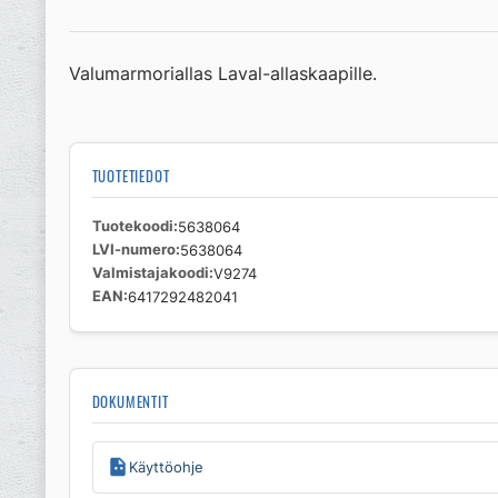
Valumarmoriallas Laval-allaskaapille.
TUOTETIEDOT
Tuotekoodi
5638064
LVI-numero
5638064
Valmistajakoodi
V9274
EAN
6417292482041
DOKUMENTIT
Käyttöohje