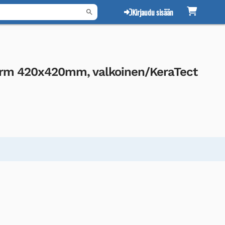
Kirjaudu sisään
Form 420x420mm, valkoinen/KeraTect