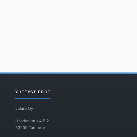
YHTEYSTIEDOT
Jukira Oy
Haarlankatu 4 B 2
33230 Tampere