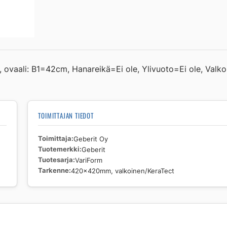
valkoinen/KeraTect
määrä
, ovaali: B1=42cm, Hanareikä=Ei ole, Ylivuoto=Ei ole, Valko
TOIMITTAJAN TIEDOT
Toimittaja
Geberit Oy
Tuotemerkki
Geberit
Tuotesarja
VariForm
Tarkenne
420x420mm, valkoinen/KeraTect