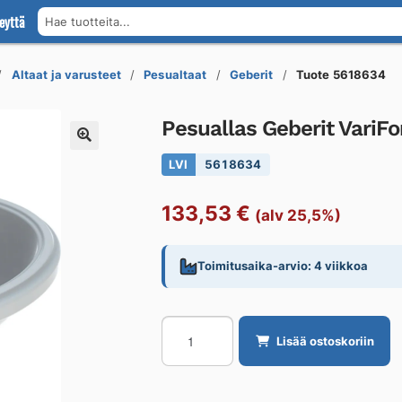
eyttä
Hae tuotteita...
Altaat ja varusteet
Pesualtaat
Geberit
Tuote 5618634
Pesuallas Geberit Vari
LVI
5618634
133,53
€
(alv 25,5%)
Toimitusaika-arvio: 4 viikkoa
Pesuallas
Lisää ostoskoriin
Geberit
VariForm
420x420mm,