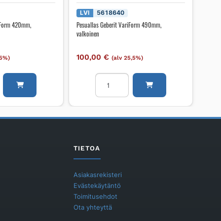
LVI
5618640
riForm 420mm,
Pesuallas Geberit VariForm 490mm,
valkoinen
100,00
€
,5%)
(alv 25,5%)
Pesuallas
Geberit
VariForm
490mm,
valkoinen
määrä
TIETOA
Asiakasrekisteri
Evästekäytäntö
Toimitusehdot
Ota yhteyttä