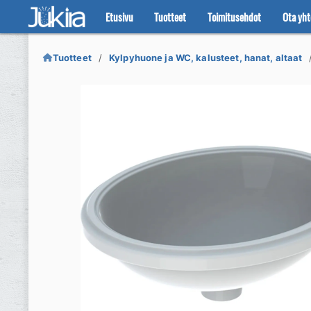
Etusivu
Tuotteet
Toimitusehdot
Ota yht
Siirry
Siirry
navigointiin
sisältöön
Tuotteet
Kylpyhuone ja WC, kalusteet, hanat, altaat