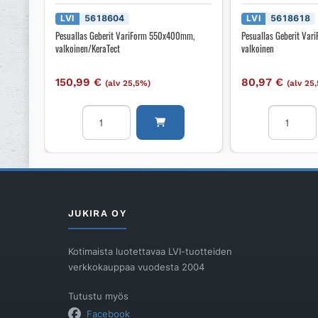
LVI
5618604
LVI
5618618
Pesuallas Geberit VariForm 550x400mm,
Pesuallas Geberit Va
valkoinen/KeraTect
valkoinen
150,99
€
80,97
€
(alv 25,5%)
(alv 25
Pesuallas
Pesuallas
Geberit
Geberit
VariForm
VariForm
550x400mm,
420mm,
valkoinen/KeraTect
valkoinen
määrä
määrä
JUKIRA OY
Kotimaista luotettavaa LVI-tuotteiden
verkkokauppaa vuodesta 2004
Tutustu myös
Facebook