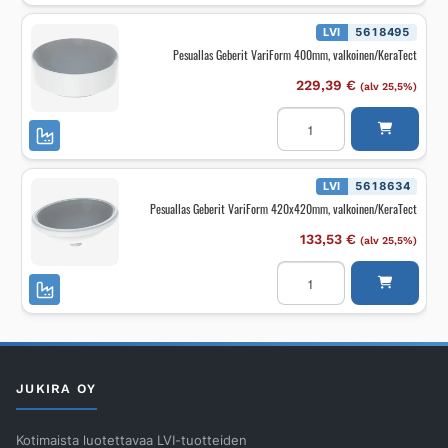
500x400mm,
valkoinen/KeraTect
määrä
LVI
5618495
Pesuallas Geberit VariForm 400mm, valkoinen/KeraTect
229,39
€
(alv 25,5%)
Pesuallas
Geberit
VariForm
400mm,
valkoinen/KeraTect
määrä
LVI
5618634
Pesuallas Geberit VariForm 420x420mm, valkoinen/KeraTect
133,53
€
(alv 25,5%)
Pesuallas
Geberit
VariForm
420x420mm,
valkoinen/KeraTect
määrä
JUKIRA OY
Kotimaista luotettavaa LVI-tuotteiden