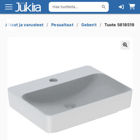
Hae tuotteita...
Siirry
Siirry
navigointiin
sisältöön
Altaat ja varusteet
Pesualtaat
Geberit
Tuote 5618519