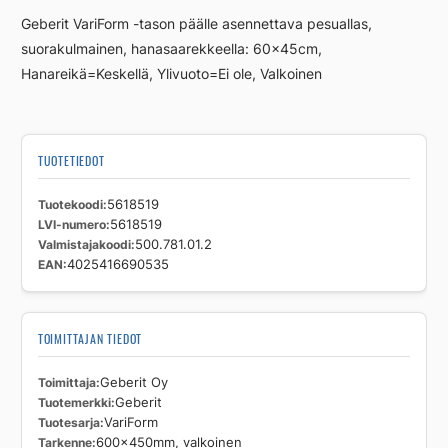
määrä
Geberit VariForm -tason päälle asennettava pesuallas,
suorakulmainen, hanasaarekkeella: 60x45cm,
Hanareikä=Keskellä, Ylivuoto=Ei ole, Valkoinen
TUOTETIEDOT
Tuotekoodi
5618519
LVI-numero
5618519
Valmistajakoodi
500.781.01.2
EAN
4025416690535
TOIMITTAJAN TIEDOT
Toimittaja
Geberit Oy
Tuotemerkki
Geberit
Tuotesarja
VariForm
Tarkenne
600x450mm, valkoinen