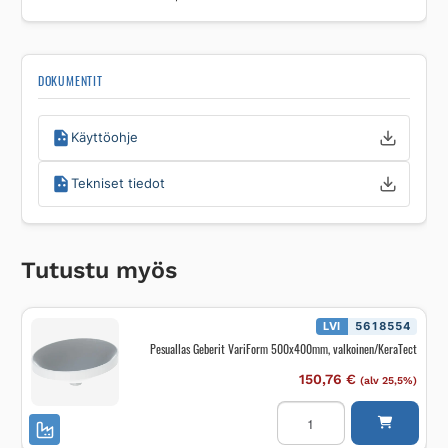
DOKUMENTIT
Käyttöohje
Tekniset tiedot
Tutustu myös
LVI
5618554
Pesuallas Geberit VariForm 500x400mm, valkoinen/KeraTect
150,76
€
(alv 25,5%)
Pesuallas
Geberit
VariForm