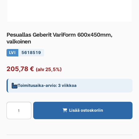
Pesuallas Geberit VariForm 600x450mm,
valkoinen
LVI
5618519
205,78
€
(alv 25,5%)
Toimitusaika-arvio: 3 viikkoa
Pesuallas
Lisää ostoskoriin
Geberit
VariForm
600x450mm,
valkoinen