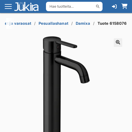
Hae tuotteita...
Siirry
Siirry
navigointiin
sisältöön
keet ja varaosat
Pesuallashanat
Damixa
Tuote 6158076