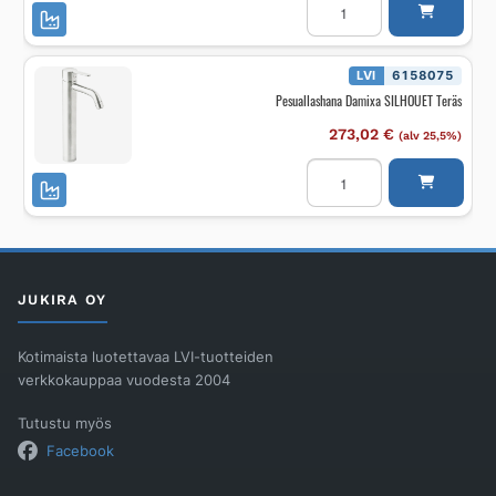
Damixa
SILHOUET
Mattamusta,
small
määrä
LVI
6158075
Pesuallashana Damixa SILHOUET Teräs
273,02
€
(alv 25,5%)
Pesuallashana
Damixa
SILHOUET
Teräs
määrä
JUKIRA OY
Kotimaista luotettavaa LVI-tuotteiden
verkkokauppaa vuodesta 2004
Tutustu myös
Facebook