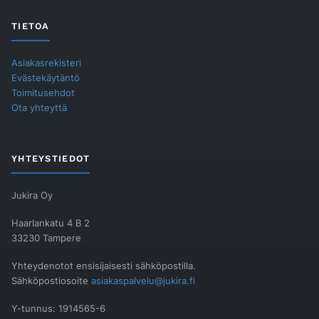
TIETOA
Asiakasrekisteri
Evästekäytäntö
Toimitusehdot
Ota yhteyttä
YHTEYSTIEDOT
Jukira Oy
Haarlankatu 4 B 2
33230 Tampere
Yhteydenotot ensisijaisesti sähköpostilla.
Sähköpostiosoite
asiakaspalvelu@jukira.fi
Y-tunnus: 1914565-6