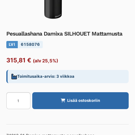
Pesuallashana Damixa SILHOUET Mattamusta
LVI
6158076
315,81
€
(alv 25,5%)
Toimitusaika-arvio: 3 viikkoa
Pesuallashana
Lisää ostoskoriin
Damixa
SILHOUET
Mattamusta
määrä