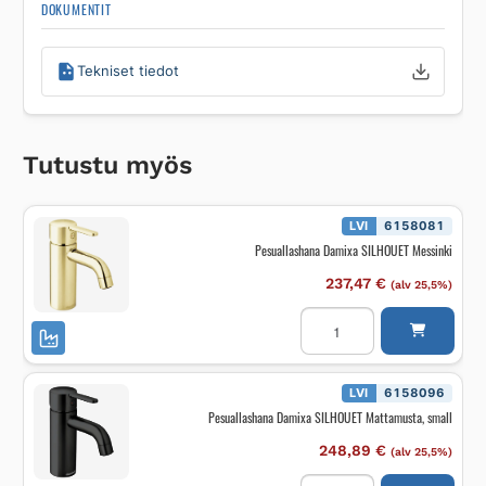
DOKUMENTIT
Tekniset tiedot
Tutustu myös
LVI
6158081
Pesuallashana Damixa SILHOUET Messinki
237,47
€
(alv 25,5%)
Pesuallashana
Damixa
SILHOUET
Messinki
määrä
LVI
6158096
Pesuallashana Damixa SILHOUET Mattamusta, small
248,89
€
(alv 25,5%)
Pesuallashana