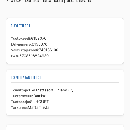
74013.61 Damixa mattamusta pesuallashana
TUOTETIEDOT
Tuotekoodi
6158076
LVI-numero
6158076
Valmistajakoodi
740136100
EAN
5708516824930
TOIMITTAJAN TIEDOT
Toimittaja
FM Mattsson Finland Oy
Tuotemerkki
Damixa
Tuotesarja
SILHOUET
Tarkenne
Mattamusta