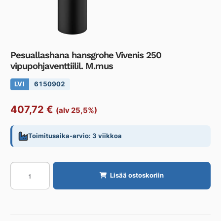
Pesuallashana hansgrohe Vivenis 250
vipupohjaventtiilil. M.mus
LVI
6150902
407,72
€
(alv 25,5%)
Toimitusaika-arvio: 3 viikkoa
Pesuallashana
Lisää ostoskoriin
hansgrohe
Vivenis
250
vipupohjaventtiilil.