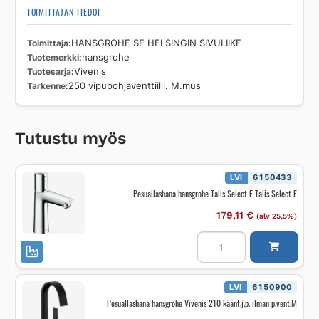
TOIMITTAJAN TIEDOT
Toimittaja
HANSGROHE SE HELSINGIN SIVULIIKE
Tuotemerkki
hansgrohe
Tuotesarja
Vivenis
Tarkenne
250 vipupohjaventtiilil. M.mus
Tutustu myös
LVI
6150433
Pesuallashana hansgrohe Talis Select E Talis Select E
179,11
€
(alv 25,5%)
Pesuallashana
hansgrohe
Talis
Select
E
Talis
LVI
6150900
Select
Pesuallashana hansgrohe Vivenis 210 käänt.j.p. ilman p.vent.M
E
määrä