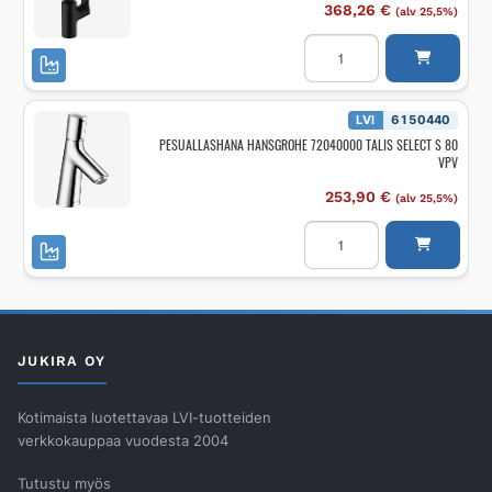
368,26
€
(alv 25,5%)
Pesuallashana
hansgrohe
Vivenis
210
käänt.j.p.
ilman
LVI
6150440
p.vent.M
PESUALLASHANA HANSGROHE 72040000 TALIS SELECT S 80
määrä
VPV
253,90
€
(alv 25,5%)
PESUALLASHANA
HANSGROHE
72040000
TALIS
SELECT
S
80
VPV
määrä
JUKIRA OY
Kotimaista luotettavaa LVI-tuotteiden
verkkokauppaa vuodesta 2004
Tutustu myös