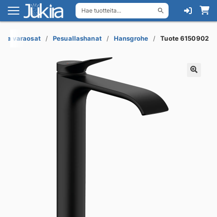
Hae tuotteita...
Siirry
Siirry
navigointiin
sisältöön
t ja varaosat
Pesuallashanat
Hansgrohe
Tuote 6150902