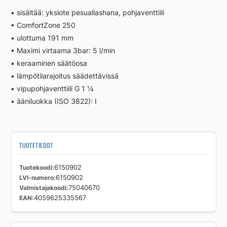
M.mus
• sisältää: yksiote pesuallashana, pohjaventtiili
määrä
• ComfortZone 250
• ulottuma 191 mm
• Maximi virtaama 3bar: 5 l/min
• keraaminen säätöosa
• lämpötilarajoitus säädettävissä
• vipupohjaventtiili G 1 ¼
• ääniluokka (ISO 3822): I
TUOTETIEDOT
Tuotekoodi
6150902
LVI-numero
6150902
Valmistajakoodi
75040670
EAN
4059625335567