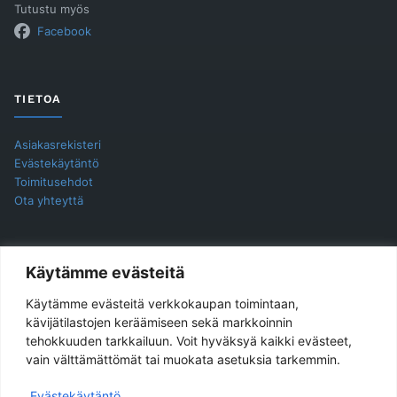
Tutustu myös
Facebook
TIETOA
Asiakasrekisteri
Evästekäytäntö
Toimitusehdot
Ota yhteyttä
YHTEYSTIEDOT
Käytämme evästeitä
Käytämme evästeitä verkkokaupan toimintaan,
Jukira Oy
kävijätilastojen keräämiseen sekä markkoinnin
tehokkuuden tarkkailuun. Voit hyväksyä kaikki evästeet,
Haarlankatu 4 B 2
vain välttämättömät tai muokata asetuksia tarkemmin.
33230 Tampere
Evästekäytäntö