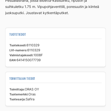
Pesuallashana, jossa Bidetta-käsisuihku, ripustin ja
suihkuletku 1.75 m. Vipupohjaventtiili, poresuutin ja kiinteä
juoksuputki. Joustavat kytkentäputket.
TUOTETIEDOT
Tuotekoodi
6110329
LVI-numero
6110329
Valmistajakoodi
1008F
EAN
6414150077739
TOIMITTAJAN TIEDOT
Toimittaja
ORAS OY
Tuotemerkki
Oras
Tuotesarja
Safira