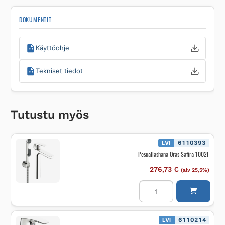
DOKUMENTIT
Käyttöohje
Tekniset tiedot
Tutustu myös
LVI
6110393
Pesuallashana Oras Safira 1002F
276,73
€
(alv 25,5%)
Pesuallashana
Oras
Safira
1002F
määrä
LVI
6110214