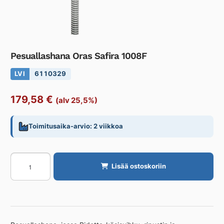
Pesuallashana Oras Safira 1008F
LVI
6110329
179,58
€
(alv 25,5%)
Toimitusaika-arvio: 2 viikkoa
Pesuallashana
Lisää ostoskoriin
Oras
Safira
1008F
määrä