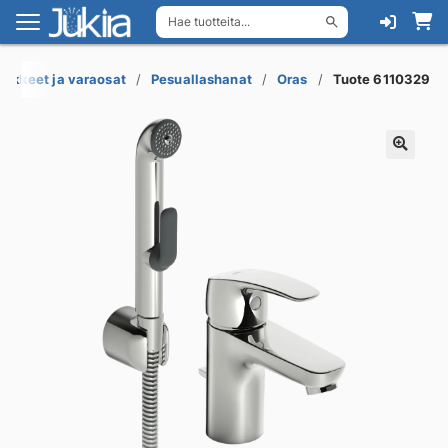
Hae tuotteita...
Siirry
Siirry
navigointiin
sisältöön
vikkeet ja varaosat
Pesuallashanat
Oras
Tuote 6110329