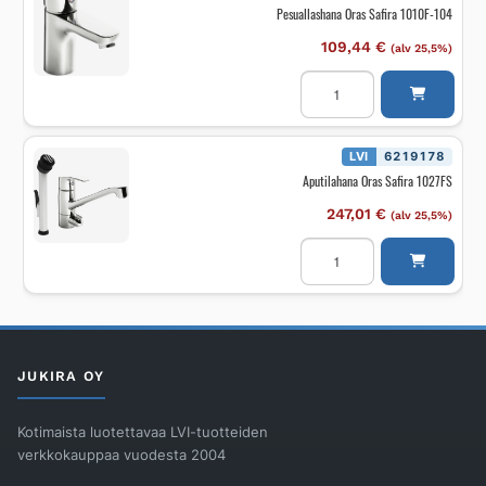
Pesuallashana Oras Safira 1010F-104
109,44
€
(alv 25,5%)
Pesuallashana
Oras
Safira
1010F-
104
määrä
LVI
6219178
Aputilahana Oras Safira 1027FS
247,01
€
(alv 25,5%)
Aputilahana
Oras
Safira
1027FS
määrä
JUKIRA OY
Kotimaista luotettavaa LVI-tuotteiden
verkkokauppaa vuodesta 2004