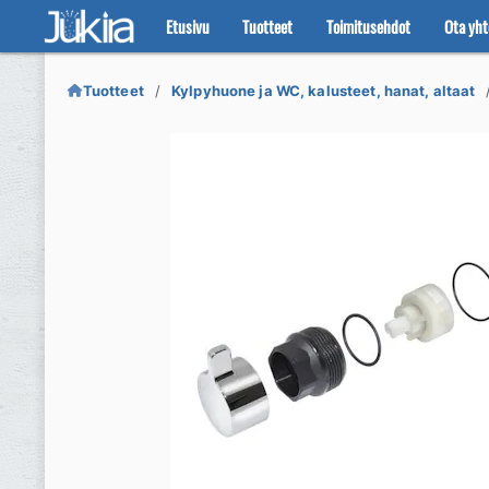
Etusivu
Tuotteet
Toimitusehdot
Ota yht
Siirry
Siirry
navigointiin
sisältöön
Tuotteet
Kylpyhuone ja WC, kalusteet, hanat, altaat