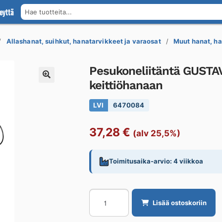
eyttä
Hae tuotteita...
Allashanat, suihkut, hanatarvikkeet ja varaosat
Muut hanat, ha
Pesukoneliitäntä GUSTA
keittiöhanaan
LVI
6470084
37,28
€
(alv 25,5%)
Toimitusaika-arvio: 4 viikkoa
Pesukoneliitäntä
Lisää ostoskoriin
GUSTAVSBERG
Atlantic