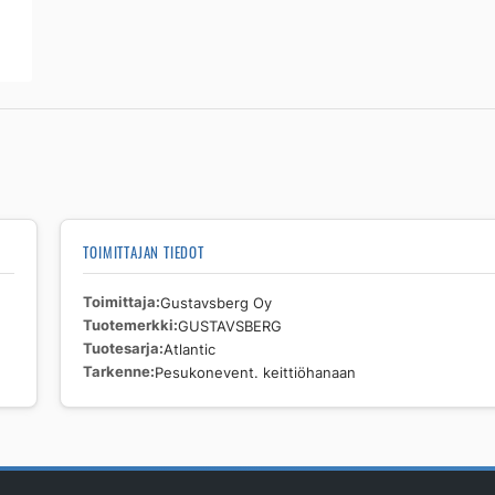
Pesukonevent.
keittiöhanaan
määrä
TOIMITTAJAN TIEDOT
Toimittaja
Gustavsberg Oy
Tuotemerkki
GUSTAVSBERG
Tuotesarja
Atlantic
Tarkenne
Pesukonevent. keittiöhanaan