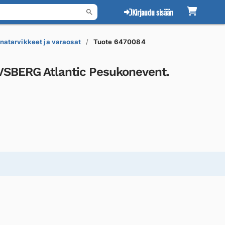
Kirjaudu sisään
natarvikkeet ja varaosat
Tuote 6470084
VSBERG Atlantic Pesukonevent.