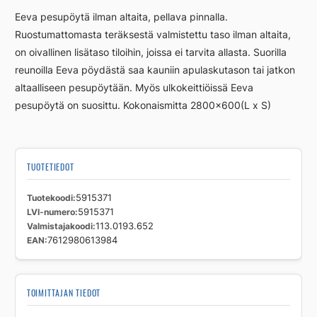
EEVA
Eeva pesupöytä ilman altaita, pellava pinnalla.
L
Ruostumattomasta teräksestä valmistettu taso ilman altaita,
work
on oivallinen lisätaso tiloihin, joissa ei tarvita allasta. Suorilla
disk
2800x600
reunoilla Eeva pöydästä saa kauniin apulaskutason tai jatkon
mm
altaalliseen pesupöytään. Myös ulkokeittiöissä Eeva
määrä
pesupöytä on suosittu. Kokonaismitta 2800×600(L x S)
TUOTETIEDOT
Tuotekoodi
5915371
LVI-numero
5915371
Valmistajakoodi
113.0193.652
EAN
7612980613984
TOIMITTAJAN TIEDOT