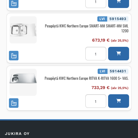
KWC
Northern
Europe
ROOSA
K-
LVI
5915493
ROOSA
Pesupöytä KWC Northern Europe SMART-MM SMART-MM SML
1200
1200
määrä
673,19
€
(alv 25,5%)
Pesupöytä
KWC
Northern
Europe
SMART-
MM
LVI
5914431
SMART-
Pesupöytä KWC Northern Europe RITVA K-RITVA 1600 S= VAS.
MM
SML
1200
733,29
€
(alv 25,5%)
määrä
Pesupöytä
KWC
Northern
Europe
RITVA
K-
RITVA
1600
S=
JUKIRA OY
VAS.