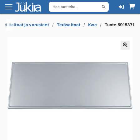
Hae tuotteita...
Siirry
Siirry
navigointiin
sisältöön
eittiöaltaat ja varusteet
Teräsaltaat
Kwc
Tuote 5915371