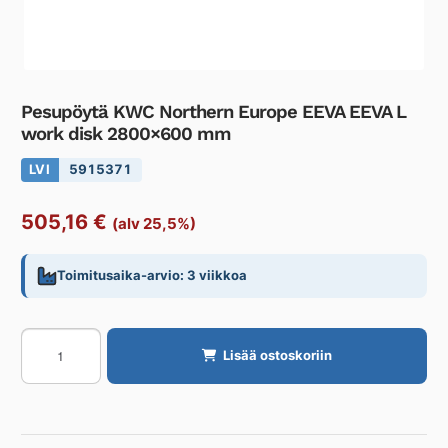
Pesupöytä KWC Northern Europe EEVA EEVA L
work disk 2800×600 mm
LVI
5915371
505,16
€
(alv 25,5%)
Toimitusaika-arvio: 3 viikkoa
Pesupöytä
Lisää ostoskoriin
KWC
Northern
Europe
EEVA