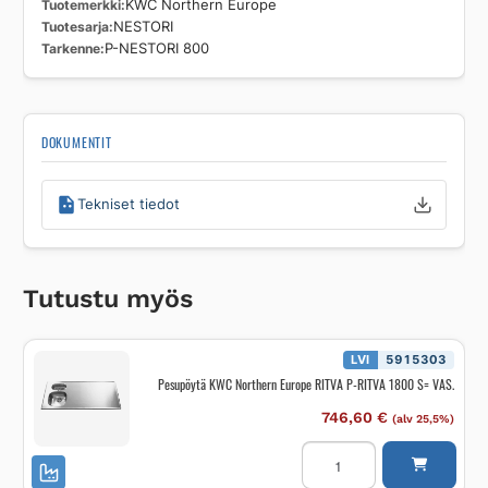
Tuotemerkki
KWC Northern Europe
Tuotesarja
NESTORI
Tarkenne
P-NESTORI 800
DOKUMENTIT
Tekniset tiedot
Tutustu myös
LVI
5915303
Pesupöytä KWC Northern Europe RITVA P-RITVA 1800 S= VAS.
746,60
€
(alv 25,5%)
Pesupöytä
KWC
Northern