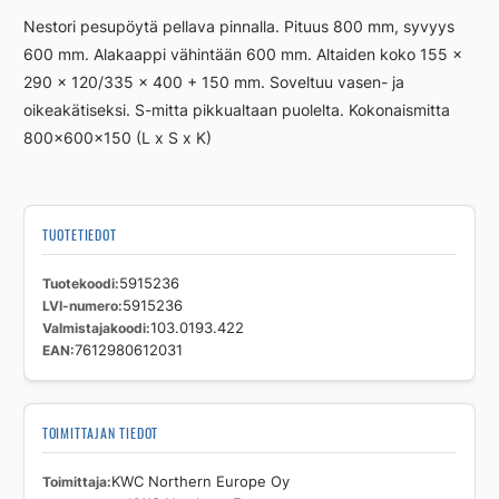
P-
Nestori pesupöytä pellava pinnalla. Pituus 800 mm, syvyys
NESTORI
600 mm. Alakaappi vähintään 600 mm. Altaiden koko 155 x
800
290 x 120/335 x 400 + 150 mm. Soveltuu vasen- ja
määrä
oikeakätiseksi. S-mitta pikkualtaan puolelta. Kokonaismitta
800x600x150 (L x S x K)
TUOTETIEDOT
Tuotekoodi
5915236
LVI-numero
5915236
Valmistajakoodi
103.0193.422
EAN
7612980612031
TOIMITTAJAN TIEDOT
Toimittaja
KWC Northern Europe Oy