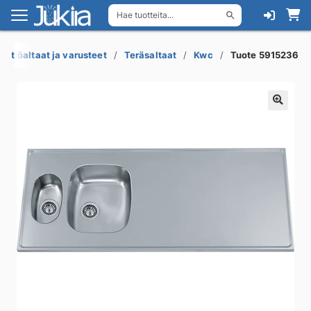
Hae tuotteita...
Siirry
Siirry
navigointiin
sisältöön
eittiöaltaat ja varusteet
Teräsaltaat
Kwc
Tuote 5915236