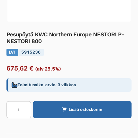
Pesupöytä KWC Northern Europe NESTORI P-
NESTORI 800
LVI
5915236
675,62
€
(alv 25,5%)
Toimitusaika-arvio: 3 viikkoa
Pesupöytä
Lisää ostoskoriin
KWC
Northern
Europe
NESTORI