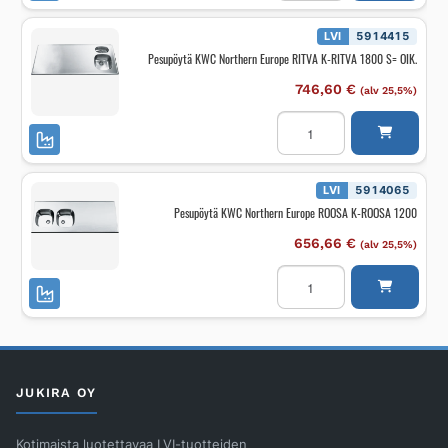
Europe
RITVA
P-
LVI
5914415
RITVA
Pesupöytä KWC Northern Europe RITVA K-RITVA 1800 S= OIK.
1800
S=
VAS.
746,60
€
(alv 25,5%)
määrä
Pesupöytä
KWC
Northern
Europe
RITVA
K-
LVI
5914065
RITVA
Pesupöytä KWC Northern Europe ROOSA K-ROOSA 1200
1800
S=
OIK.
656,66
€
(alv 25,5%)
määrä
Pesupöytä
KWC
Northern
Europe
ROOSA
K-
ROOSA
1200
määrä
JUKIRA OY
Kotimaista luotettavaa LVI-tuotteiden