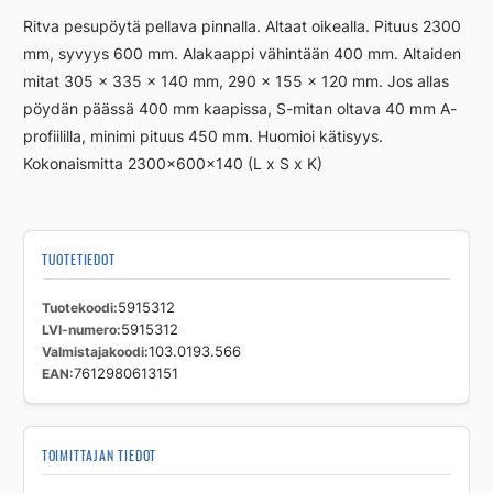
P-
Ritva pesupöytä pellava pinnalla. Altaat oikealla. Pituus 2300
RITVA
mm, syvyys 600 mm. Alakaappi vähintään 400 mm. Altaiden
2300
mitat 305 x 335 x 140 mm, 290 x 155 x 120 mm. Jos allas
S=
OIK.
pöydän päässä 400 mm kaapissa, S-mitan oltava 40 mm A-
määrä
profiililla, minimi pituus 450 mm. Huomioi kätisyys.
Kokonaismitta 2300x600x140 (L x S x K)
TUOTETIEDOT
Tuotekoodi
5915312
LVI-numero
5915312
Valmistajakoodi
103.0193.566
EAN
7612980613151
TOIMITTAJAN TIEDOT