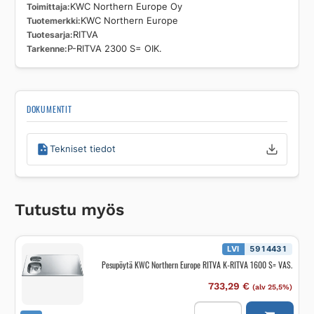
Toimittaja
KWC Northern Europe Oy
Tuotemerkki
KWC Northern Europe
Tuotesarja
RITVA
Tarkenne
P-RITVA 2300 S= OIK.
DOKUMENTIT
Tekniset tiedot
Tutustu myös
LVI
5914431
Pesupöytä KWC Northern Europe RITVA K-RITVA 1600 S= VAS.
733,29
€
(alv 25,5%)
Pesupöytä