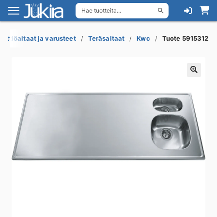
Hae tuotteita...
Siirry
Siirry
navigointiin
sisältöön
eittiöaltaat ja varusteet
Teräsaltaat
Kwc
Tuote 5915312