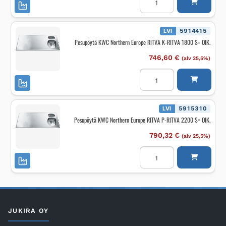
KWC
Northern
Europe
RITVA
K-
LVI
5914415
RITVA
Pesupöytä KWC Northern Europe RITVA K-RITVA 1800 S= OIK.
1600
S=
VAS.
746,60
€
(alv 25,5%)
määrä
Pesupöytä
KWC
Northern
Europe
RITVA
K-
LVI
5915310
RITVA
Pesupöytä KWC Northern Europe RITVA P-RITVA 2200 S= OIK.
1800
S=
OIK.
790,32
€
(alv 25,5%)
määrä
Pesupöytä
KWC
Northern
Europe
RITVA
P-
RITVA
2200
S=
JUKIRA OY
OIK.
määrä