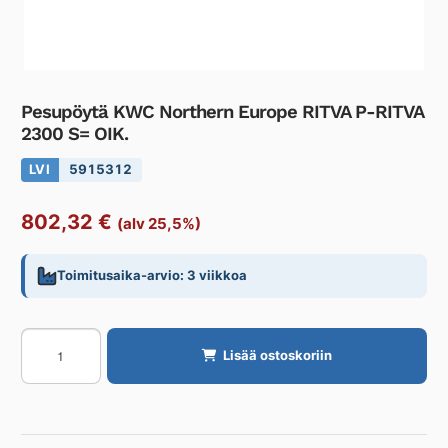
Pesupöytä KWC Northern Europe RITVA P-RITVA
2300 S= OIK.
LVI
5915312
802,32
€
(alv 25,5%)
Toimitusaika-arvio: 3 viikkoa
Pesupöytä
Lisää ostoskoriin
KWC
Northern
Europe
RITVA