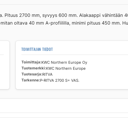
RITVA
P-
lla. Pituus 2700 mm, syvyys 600 mm. Alakaappi vähintään
RITVA
itan oltava 40 mm A-profiililla, minimi pituus 450 mm. H
2700
S=
VAS.
määrä
TOIMITTAJAN TIEDOT
Toimittaja
KWC Northern Europe Oy
Tuotemerkki
KWC Northern Europe
Tuotesarja
RITVA
Tarkenne
P-RITVA 2700 S= VAS.