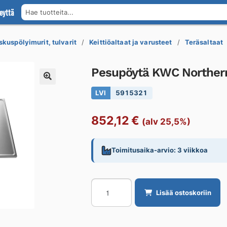
eyttä
Hae tuotteita...
skuspölyimurit, tulvarit
Keittiöaltaat ja varusteet
Teräsaltaat
Pesupöytä KWC Northern
LVI
5915321
852,12
€
(alv 25,5%)
Toimitusaika-arvio: 3 viikkoa
Pesupöytä
Lisää ostoskoriin
KWC
Northern
Europe