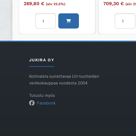
269,80
€
709,30
€
(alv 25,5%)
(alv 
Pesuallas
Pesupöytä
KWC
KWC
Northern
Northern
Europe
Europe
RONDO
SMART-
294x125x294
MM
määrä
SMART-
JUKIRA OY
MM
SML
Kotimaista luotettavaa LVI-tuotteiden
1900
verkkokauppaa vuodesta 2004
määrä
Tutustu myös
Facebook