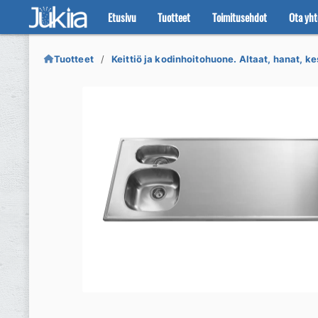
Etusivu
Tuotteet
Toimitusehdot
Ota yht
Siirry
Siirry
navigointiin
sisältöön
Tuotteet
Keittiö ja kodinhoitohuone. Altaat, hanat, ke