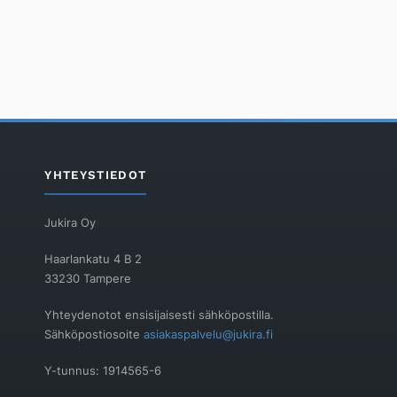
YHTEYSTIEDOT
Jukira Oy
Haarlankatu 4 B 2
33230 Tampere
Yhteydenotot ensisijaisesti sähköpostilla.
Sähköpostiosoite
asiakaspalvelu@jukira.fi
Y-tunnus: 1914565-6