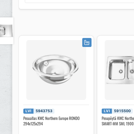
LVI
5943753
LVI
5915500
Pesuallas KWC Northern Europe RONDO
Pesupöytä KWC North
294x125x294
SMART-MM SML 1900