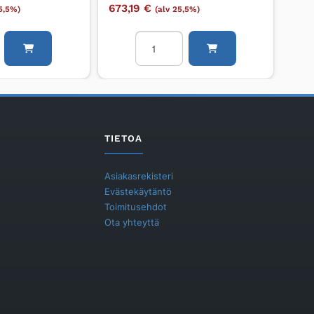
673,19
€
25,5%)
(alv 25,5%)
Pesupöytä
KWC
Northern
Europe
SMART-
MM
SMART-
TIETOA
MM
SML
Asiakasrekisteri
1200
Evästekäytäntö
määrä
Toimitusehdot
Ota yhteyttä