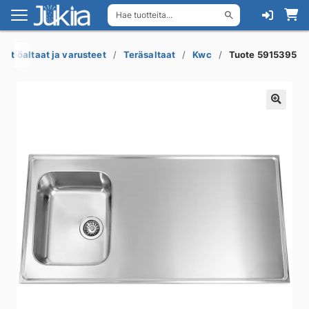
Hae tuotteita...
Siirry
Siirry
navigointiin
sisältöön
eittiöaltaat ja varusteet
Teräsaltaat
Kwc
Tuote 5915395