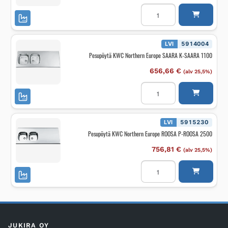
Pesupöytä
KWC
Northern
Europe
RITVA
K-
LVI
5914004
RITVA
Pesupöytä KWC Northern Europe SAARA K-SAARA 1100
1800
S=
OIK.
656,66
€
(alv 25,5%)
määrä
Pesupöytä
KWC
Northern
Europe
SAARA
K-
LVI
5915230
SAARA
Pesupöytä KWC Northern Europe ROOSA P-ROOSA 2500
1100
määrä
756,81
€
(alv 25,5%)
Pesupöytä
KWC
Northern
Europe
ROOSA
P-
ROOSA
2500
määrä
JUKIRA OY