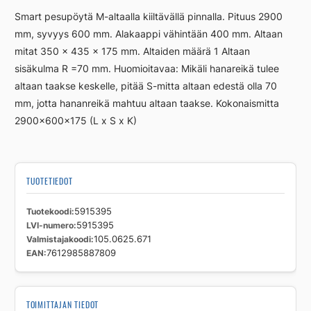
M
Smart pesupöytä M-altaalla kiiltävällä pinnalla. Pituus 2900
SMART-
mm, syvyys 600 mm. Alakaappi vähintään 400 mm. Altaan
M
mitat 350 x 435 x 175 mm. Altaiden määrä 1 Altaan
SMX
2900
sisäkulma R =70 mm. Huomioitavaa: Mikäli hanareikä tulee
määrä
altaan taakse keskelle, pitää S-mitta altaan edestä olla 70
mm, jotta hananreikä mahtuu altaan taakse. Kokonaismitta
2900x600x175 (L x S x K)
TUOTETIEDOT
Tuotekoodi
5915395
LVI-numero
5915395
Valmistajakoodi
105.0625.671
EAN
7612985887809
TOIMITTAJAN TIEDOT