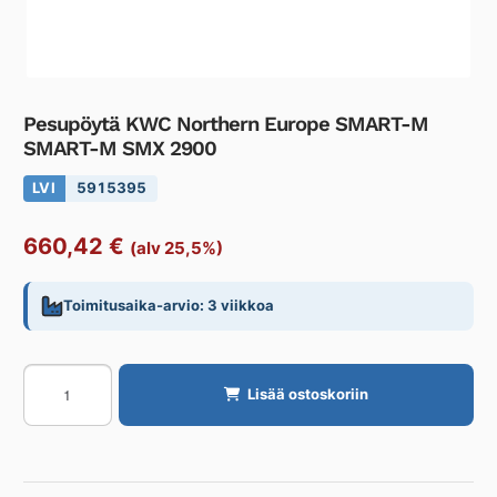
Pesupöytä KWC Northern Europe SMART-M
SMART-M SMX 2900
LVI
5915395
660,42
€
(alv 25,5%)
Toimitusaika-arvio: 3 viikkoa
Pesupöytä
Lisää ostoskoriin
KWC
Northern
Europe
SMART-