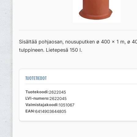
Sisältää pohjaosan, nousuputken ø 400 x 1 m, ø 400 
tulppineen. Lietepesä 150 l.
TUOTETIEDOT
Tuotekoodi
2622045
LVI-numero
2622045
Valmistajakoodi
1051067
EAN
6414903644805