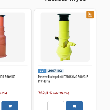
LVI
2607102
ONOR 560/150
Perusvesikaivopaketti TALOKAIVO 500/315
PPV 40 tn
762,11
€
5,5%)
(alv 25,5%)
aketti
Perusvesikaivopaketti
TALOKAIVO