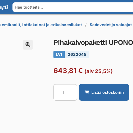
eyttä
Hae tuotteita...
kemikaalit, lattiakaivot ja erikoisvesilukot
Sadevedet ja salaojat
Pihakaivopaketti UPONO
LVI
2622045
643,81
€
(alv 25,5%)
Pihakaivopaketti
Lisää ostoskoriin
UPONOR
560/110/160/200
määrä