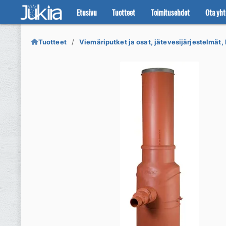
Etusivu
Tuotteet
Toimitusehdot
Ota yht
Siirry
Siirry
navigointiin
sisältöön
Tuotteet
Viemäriputket ja osat, jätevesijärjestelmät, 