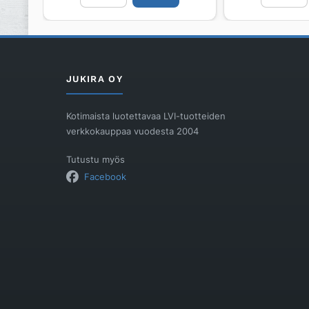
SVK
560/150
800/SUORA/200MM
määrä
määrä
JUKIRA OY
Kotimaista luotettavaa LVI-tuotteiden
verkkokauppaa vuodesta 2004
Tutustu myös
Facebook