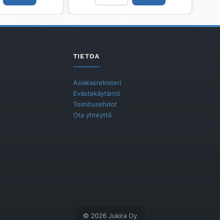
500/315
PPV
40
tn
määrä
TIETOA
Asiakasrekisteri
Evästekäytäntö
Toimitusehdot
Ota yhteyttä
© 2026 Jukira Oy