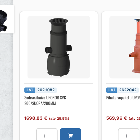
LVI
2621082
LVI
2622042
Sadevesikaivo UPONOR SVK
Pihakaivopaketti UP
800/SUORA/200MM
1698,83
€
569,96
€
(alv 25,5%)
(alv 2
Sadevesikaivo
Pihakaivop
UPONOR
UPONOR