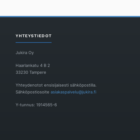
YHTEYSTIEDOT
Jukira Oy
Haarlankatu 4 B 2
33230 Tampere
Yhteydenotot ensisijaisesti sähköpostilla.
Sähköpostiosoite
asiakaspalvelu@jukira.fi
Y-tunnus: 1914565-6