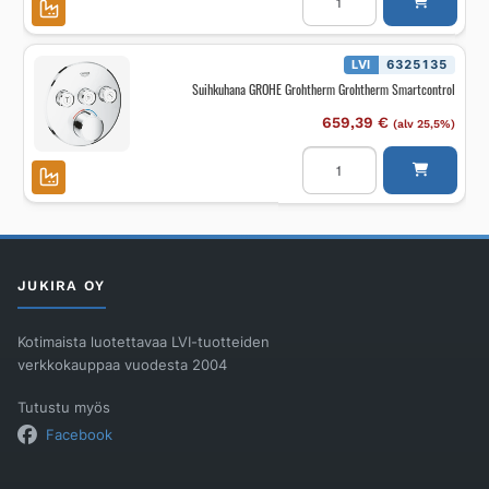
Hana-
ja
suihkuvarusteet
määrä
LVI
6325135
Suihkuhana GROHE Grohtherm Grohtherm Smartcontrol
659,39
€
(alv 25,5%)
Suihkuhana
GROHE
Grohtherm
Grohtherm
Smartcontrol
määrä
JUKIRA OY
Kotimaista luotettavaa LVI-tuotteiden
verkkokauppaa vuodesta 2004
Tutustu myös
Facebook