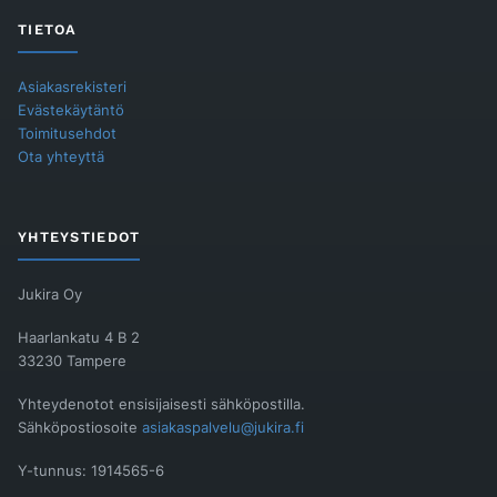
TIETOA
Asiakasrekisteri
Evästekäytäntö
Toimitusehdot
Ota yhteyttä
YHTEYSTIEDOT
Jukira Oy
Haarlankatu 4 B 2
33230 Tampere
Yhteydenotot ensisijaisesti sähköpostilla.
Sähköpostiosoite
asiakaspalvelu@jukira.fi
Y-tunnus: 1914565-6