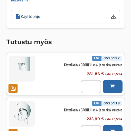
Käyttöohje
Tutustu myös
LVI
6525127
Käyttökahva GROHE Hana- ja suihkuvarusteet
281,86
€
(alv 25,5%)
Käyttökahva
GROHE
Hana-
ja
suihkuvarusteet
määrä
LVI
6525118
Käyttökahva GROHE Hana- ja suihkuvarusteet
233,99
€
(alv 25,5%)
Käyttökahva
GROHE