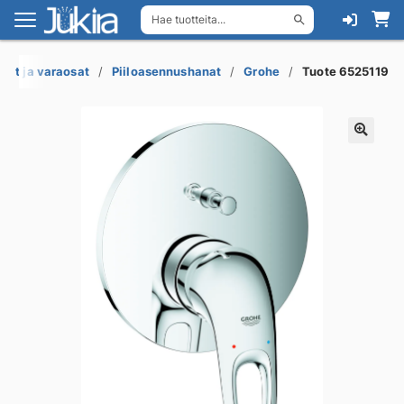
Hae tuotteita...
Siirry
Siirry
navigointiin
sisältöön
eet ja varaosat
Piiloasennushanat
Grohe
Tuote 6525119