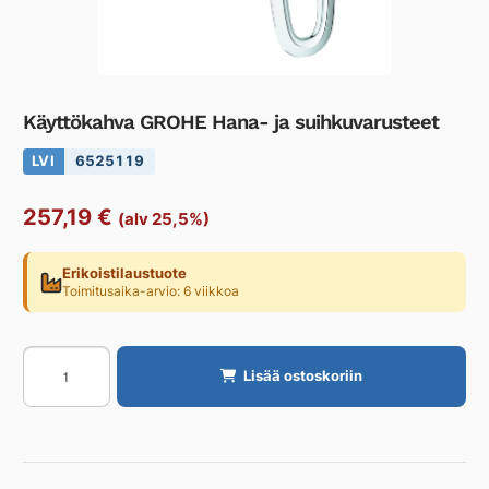
Käyttökahva GROHE Hana- ja suihkuvarusteet
LVI
6525119
257,19
€
(alv 25,5%)
Erikoistilaustuote
Toimitusaika-arvio: 6 viikkoa
Käyttökahva
Lisää ostoskoriin
GROHE
Hana-
ja
suihkuvarusteet
määrä