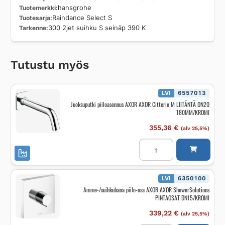
Tuotemerkki
hansgrohe
Tuotesarja
Raindance Select S
Tarkenne
300 2jet suihku S seinäp 390 K
Tutustu myös
LVI
6557013
Juoksuputki piiloasennus AXOR AXOR Citterio M LIITÄNTÄ DN20
180MM/KROMI
355,36
€
(alv 25,5%)
Juoksuputki
piiloasennus
AXOR
AXOR
Citterio
M
LVI
6350100
LIITÄNTÄ
Amme-/suihkuhana piilo-osa AXOR AXOR ShowerSolutions
DN20
PINTAOSAT DN15/KROMI
180MM/KROMI
määrä
339,22
€
(alv 25,5%)