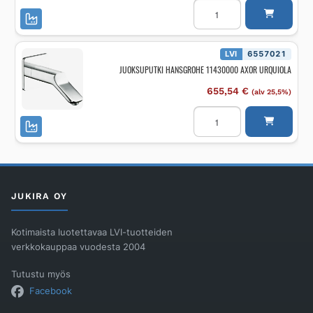
Amme-/suihkuhana
piilo-
osa
AXOR
AXOR
ShowerSolutions
LVI
6557021
PINTAOSAT
JUOKSUPUTKI HANSGROHE 11430000 AXOR URQUIOLA
DN15/KROMI
määrä
655,54
€
(alv 25,5%)
JUOKSUPUTKI
HANSGROHE
11430000
AXOR
URQUIOLA
määrä
JUKIRA OY
Kotimaista luotettavaa LVI-tuotteiden
verkkokauppaa vuodesta 2004
Tutustu myös
Facebook