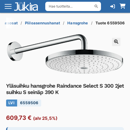
Hae tuotteita...
Siirry
Siirry
navigointiin
sisältöön
a varaosat
Piiloasennushanat
Hansgrohe
Tuote 6559506
Yläsuihku hansgrohe Raindance Select S 300 2jet
suihku S seinäp 390 K
LVI
6559506
609,73
€
(alv 25,5%)