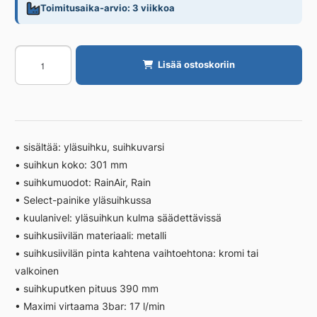
Toimitusaika-arvio: 3 viikkoa
Yläsuihku
Lisää ostoskoriin
hansgrohe
Raindance
Select
S
300
• sisältää: yläsuihku, suihkuvarsi
2jet
• suihkun koko: 301 mm
suihku
• suihkumuodot: RainAir, Rain
S
seinäp
• Select-painike yläsuihkussa
390
• kuulanivel: yläsuihkun kulma säädettävissä
K
• suihkusiivilän materiaali: metalli
määrä
• suihkusiivilän pinta kahtena vaihtoehtona: kromi tai
valkoinen
• suihkuputken pituus 390 mm
• Maximi virtaama 3bar: 17 l/min