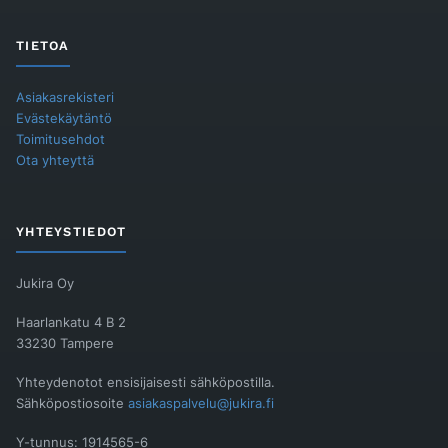
TIETOA
Asiakasrekisteri
Evästekäytäntö
Toimitusehdot
Ota yhteyttä
YHTEYSTIEDOT
Jukira Oy
Haarlankatu 4 B 2
33230 Tampere
Yhteydenotot ensisijaisesti sähköpostilla.
Sähköpostiosoite
asiakaspalvelu@jukira.fi
Y-tunnus: 1914565-6