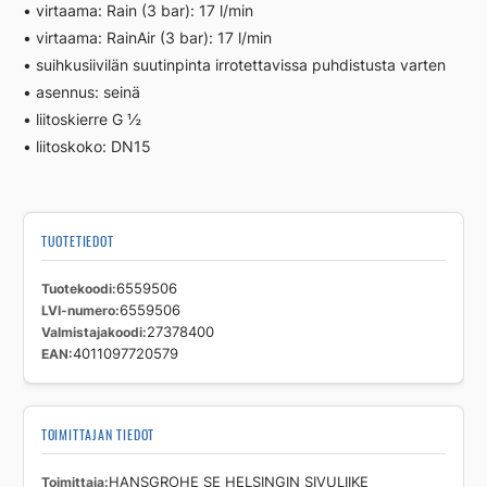
• virtaama: Rain (3 bar): 17 l/min
• virtaama: RainAir (3 bar): 17 l/min
• suihkusiivilän suutinpinta irrotettavissa puhdistusta varten
• asennus: seinä
• liitoskierre G ½
• liitoskoko: DN15
TUOTETIEDOT
Tuotekoodi
6559506
LVI-numero
6559506
Valmistajakoodi
27378400
EAN
4011097720579
TOIMITTAJAN TIEDOT
Toimittaja
HANSGROHE SE HELSINGIN SIVULIIKE