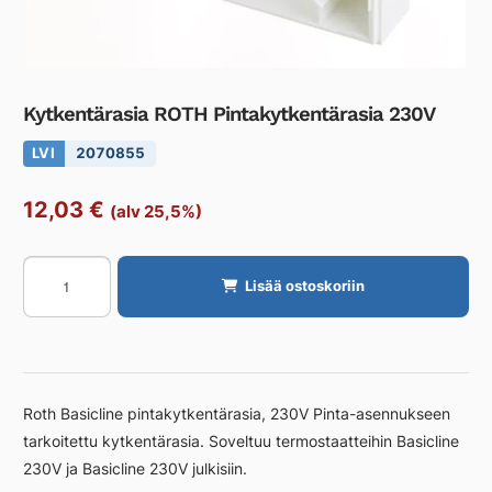
Kytkentärasia ROTH Pintakytkentärasia 230V
LVI
2070855
12,03
€
(alv 25,5%)
Kytkentärasia
Lisää ostoskoriin
ROTH
Pintakytkentärasia
230V
määrä
Roth Basicline pintakytkentärasia, 230V Pinta-asennukseen
tarkoitettu kytkentärasia. Soveltuu termostaatteihin Basicline
230V ja Basicline 230V julkisiin.