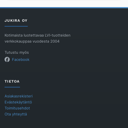
Langaton
lattia-
anturi
määrä
JUKIRA OY
Kotimaista luotettavaa LVI-tuotteiden
verkkokauppaa vuodesta 2004
Tutustu myös
Facebook
TIETOA
Asiakasrekisteri
Evästekäytäntö
Toimitusehdot
Ota yhteyttä