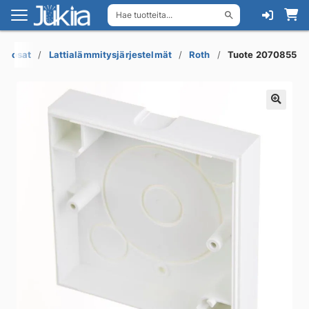
Hae tuotteita...
Siirry
Siirry
navigointiin
sisältöön
varaosat
Lattialämmitysjärjestelmät
Roth
Tuote 2070855