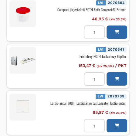
LVI
2070664
Compact järjestelmä ROTH Roth Compact® Primeri
40,95
€
(alv 25,5%)
Compact
järjestelmä
ROTH
Roth
Compact®
Primeri
LVI
2070641
määrä
Eristelevy ROTH Tackerlevy Flipflex
153,47
€
/
PKT
(alv 25,5%)
Eristelevy
ROTH
Tackerlevy
Flipflex
määrä
LVI
2070739
Lattia-anturi ROTH Lattialämmitys Langaton lattia-anturi
65,87
€
(alv 25,5%)
Lattia-
anturi
ROTH
Lattialämmitys