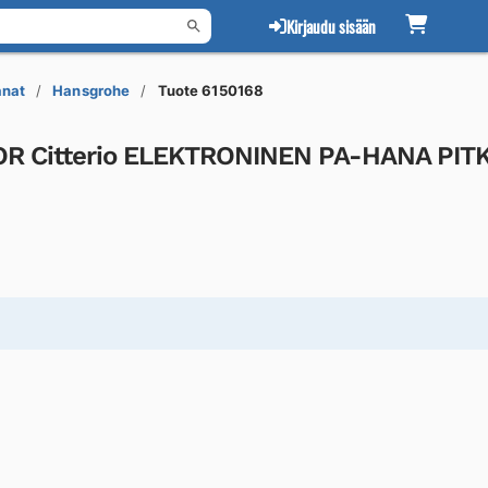
Kirjaudu sisään
anat
Hansgrohe
Tuote 6150168
OR Citterio ELEKTRONINEN PA-HANA PIT