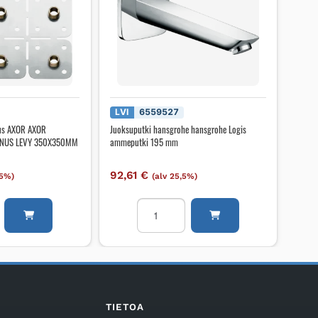
LVI
6559527
nus AXOR AXOR
Juoksuputki hansgrohe hansgrohe Logis
ENNUS LEVY 350X350MM
ammeputki 195 mm
92,61
€
,5%)
(alv 25,5%)
Juoksuputki
nus
hansgrohe
hansgrohe
Logis
utions
ammeputki
195
mm
TIETOA
MM
määrä