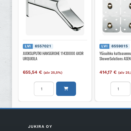
LVI
6557021
LVI
6559015
JUOKSUPUTKI HANSGROHE 11430000 AXOR
Yläsuihku kattoasen
URQUIOLA
ShowerSolutions AS
655,54
€
414,17
€
(alv 25,5%)
(alv 25
JUOKSUPUTKI
Yläsuihku
HANSGROHE
kattoasen
11430000
AXOR
AXOR
AXOR
URQUIOLA
ShowerSol
määrä
ASENNUS
LEVY
JUKIRA OY
350X350