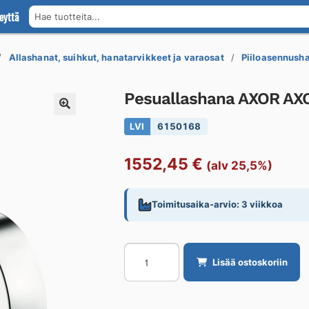
eyttä
Hae tuotteita...
Allashanat, suihkut, hanatarvikkeet ja varaosat
Piiloasennush
Pesuallashana AXOR AX
LVI
6150168
1552,45
€
(alv 25,5%)
Toimitusaika-arvio: 3 viikkoa
Pesuallashana
Lisää ostoskoriin
AXOR
AXOR
Citterio