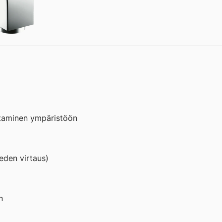
ELEKTRONINEN
PA-
HANA
PITKÄ
määrä
ttaminen ympäristöön
eden virtaus)
n