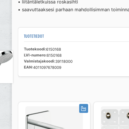
• liitäntäletkuissa roskasihti
• saavuttaaksesi parhaan mahdollisimman toiminna
TUOTETIEDOT
Tuotekoodi
6150168
LVI-numero
6150168
Valmistajakoodi
39118000
EAN
4011097678009