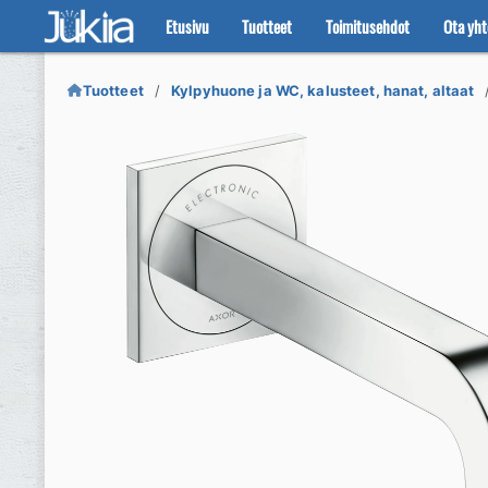
Etusivu
Tuotteet
Toimitusehdot
Ota yht
Siirry
Siirry
navigointiin
sisältöön
Tuotteet
Kylpyhuone ja WC, kalusteet, hanat, altaat