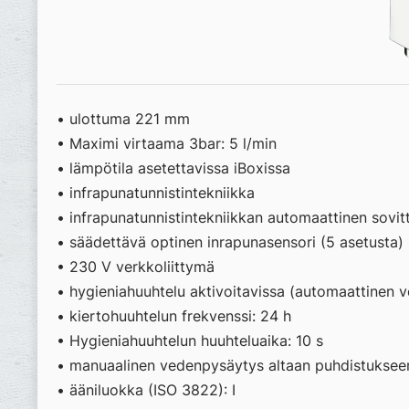
• ulottuma 221 mm
• Maximi virtaama 3bar: 5 l/min
• lämpötila asetettavissa iBoxissa
• infrapunatunnistintekniikka
• infrapunatunnistintekniikkan automaattinen sovi
• säädettävä optinen inrapunasensori (5 asetusta)
• 230 V verkkoliittymä
• hygieniahuuhtelu aktivoitavissa (automaattinen v
• kiertohuuhtelun frekvenssi: 24 h
• Hygieniahuuhtelun huuhteluaika: 10 s
• manuaalinen vedenpysäytys altaan puhdistuksee
• ääniluokka (ISO 3822): I