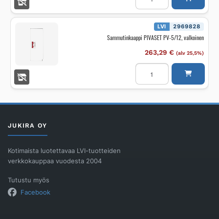
PV-
23/19MM
30M
määrä
LVI
2969828
Sammutinkaappi PIVASET PV-5/12, valkoinen
263,29
€
(alv 25,5%)
Sammutinkaappi
PIVASET
PV-
5/12,
valkoinen
määrä
JUKIRA OY
Kotimaista luotettavaa LVI-tuotteiden
verkkokauppaa vuodesta 2004
Tutustu myös
Facebook