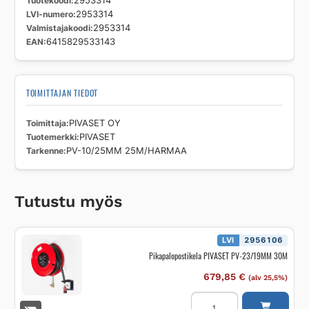
Tuotekoodi
2953314
LVI-numero
2953314
Valmistajakoodi
2953314
EAN
6415829533143
TOIMITTAJAN TIEDOT
Toimittaja
PIVASET OY
Tuotemerkki
PIVASET
Tarkenne
PV-10/25MM 25M/HARMAA
Tutustu myös
LVI
2956106
Pikapalopostikela PIVASET PV-23/19MM 30M
679,85
€
(alv 25,5%)
Pikapalopostikela
PIVASET