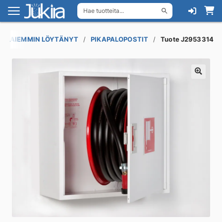
Hae tuotteita...
Siirry
Siirry
navigointiin
sisältöön
 ET AIEMMIN LÖYTÄNYT
PIKAPALOPOSTIT
Tuote J2953314