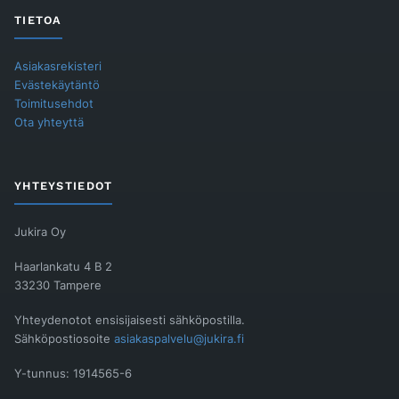
TIETOA
Asiakasrekisteri
Evästekäytäntö
Toimitusehdot
Ota yhteyttä
YHTEYSTIEDOT
Jukira Oy
Haarlankatu 4 B 2
33230 Tampere
Yhteydenotot ensisijaisesti sähköpostilla.
Sähköpostiosoite
asiakaspalvelu@jukira.fi
Y-tunnus: 1914565-6