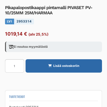
Pikapalopostikaappi pintamalli PIVASET PV-
10/25MM 25M/HARMAA
LVI
2953314
1019,14
€
(alv 25,5%)
Ei noutoa myymälästä
Pikapalopostikaappi
Lisää ostoskoriin
pintamalli
PIVASET
PV-
10/25MM
25M/HARMAA
määrä
TUOTETIEDOT