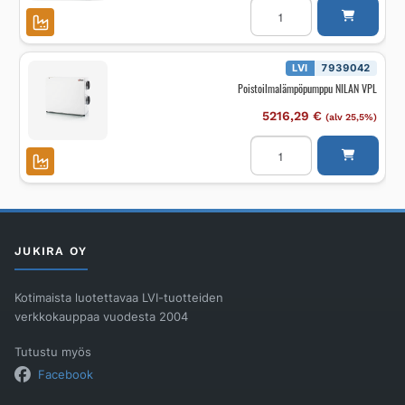
määrä
Poistoilmalämpöpumppu
NILAN
VPL
määrä
LVI
7939042
Poistoilmalämpöpumppu NILAN VPL
5216,29
€
(alv 25,5%)
Poistoilmalämpöpumppu
NILAN
VPL
määrä
JUKIRA OY
Kotimaista luotettavaa LVI-tuotteiden
verkkokauppaa vuodesta 2004
Tutustu myös
Facebook