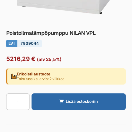
Poistoilmalämpöpumppu NILAN VPL
LVI
7939044
5216,29
€
(alv 25,5%)
Erikoistilaustuote
Toimitusaika-arvio: 2 viikkoa
Poistoilmalämpöpumppu
Lisää ostoskoriin
NILAN
VPL
määrä