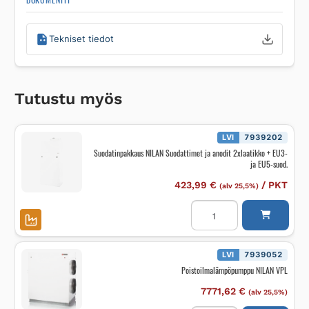
Tekniset tiedot
Tutustu myös
LVI
7939202
Suodatinpakkaus NILAN Suodattimet ja anodit 2xlaatikko + EU3-
ja EU5-suod.
423,99
€
/
PKT
(alv 25,5%)
Suodatinpakkaus
NILAN
Suodattimet
ja
anodit
2xlaatikko
LVI
7939052
+
Poistoilmalämpöpumppu NILAN VPL
EU3-
ja
EU5-
7771,62
€
(alv 25,5%)
suod.