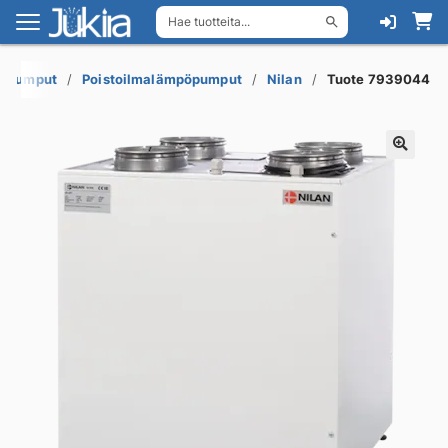
Hae tuotteita...
Siirry
Siirry
navigointiin
sisältöön
öpumput
Poistoilmalämpöpumput
Nilan
Tuote 7939044