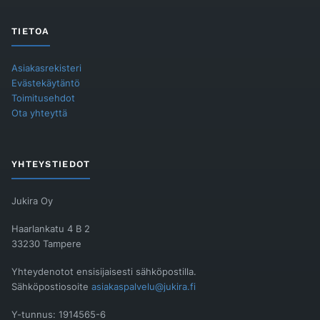
TIETOA
Asiakasrekisteri
Evästekäytäntö
Toimitusehdot
Ota yhteyttä
YHTEYSTIEDOT
Jukira Oy
Haarlankatu 4 B 2
33230 Tampere
Yhteydenotot ensisijaisesti sähköpostilla.
Sähköpostiosoite
asiakaspalvelu@jukira.fi
Y-tunnus: 1914565-6