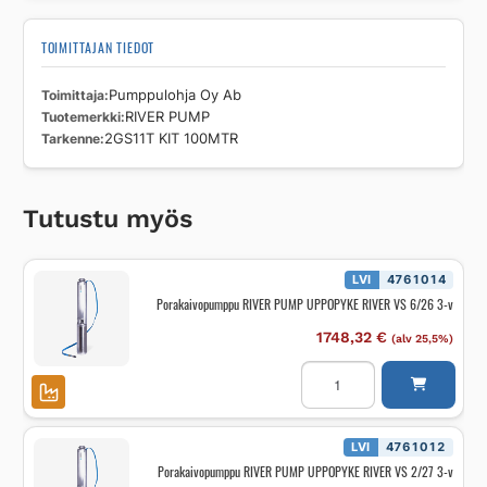
TOIMITTAJAN TIEDOT
Toimittaja
Pumppulohja Oy Ab
Tuotemerkki
RIVER PUMP
Tarkenne
2GS11T KIT 100MTR
Tutustu myös
LVI
4761014
Porakaivopumppu RIVER PUMP UPPOPYKE RIVER VS 6/26 3-v
1748,32
€
(alv 25,5%)
Porakaivopumppu
RIVER
PUMP
UPPOPYKE
RIVER
VS
LVI
4761012
6/26
Porakaivopumppu RIVER PUMP UPPOPYKE RIVER VS 2/27 3-v
3-