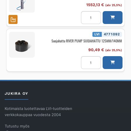
v
määrä
1552,13
€
(alv 25,5%)
Porakaivopumppu
RIVER
PUMP
UPPOPYKE
RIVER
VS
LVI
4771092
2/27
Suojahattu RIVER PUMP SUOJAHATTU 125MM/140MM
3-
v
määrä
90,49
€
(alv 25,5%)
Suojahattu
RIVER
PUMP
SUOJAHATTU
125MM/140MM
määrä
JUKIRA OY
Kotimaista luotettavaa LVI-tuotteiden
verkkokauppaa vuodesta 2004
Tutustu myös