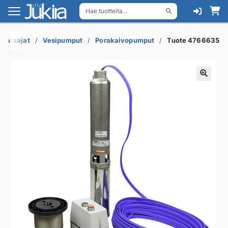
Hae tuotteita...
Siirry
Siirry
navigointiin
sisältöön
avaraajat
Vesipumput
Porakaivopumput
Tuote 4766635