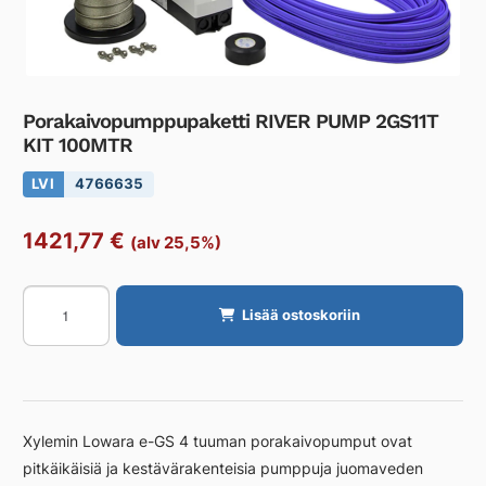
Porakaivopumppupaketti RIVER PUMP 2GS11T
KIT 100MTR
LVI
4766635
1421,77
€
(alv 25,5%)
Porakaivopumppupaketti
Lisää ostoskoriin
RIVER
PUMP
2GS11T
KIT
100MTR
Xylemin Lowara e-GS 4 tuuman porakaivopumput ovat
määrä
pitkäikäisiä ja kestävärakenteisia pumppuja juomaveden