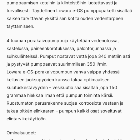
pumppaamisen koteihin ja kiinteistöihin luotettavasti ja
turvallisesti. Täydellinen Lowara e-GS pumppupaketti sisältää
kaiken tarvittavan yksittäisen kotitalouden vedentarpeen
täyttämiseen.
4 tuuman porakaivopumppuja käytetään vedenotossa,
kastelussa, paineenkorotuksessa, palontorjunnassa ja
suihkulähteissä. Pumput nostavat vettä jopa 340 metriin asti
ja pystyvät pumppaavat suurimmillaan 350 l/min.
Lowara e-GS-porakaivopumpun vahva vaippa yhdessä
kelluvien juoksupyörien kanssa takaa optimaalisen
kulutuskestävyyden – vesikuutio saa sisältää jopa 150
grammaa hiekkaa ilman että pumpun toiminta kärsii.
Ruostumaton perusrakenne suojaa korroosiota vastaan ja
takaa pitkän elinkaaren – pumpun kaikki osat soveltuvat
elintarvikekäyttöön.
Ominaisuudet: