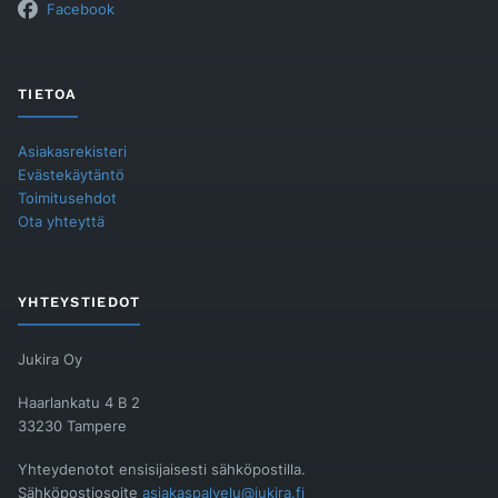
Facebook
TIETOA
Asiakasrekisteri
Evästekäytäntö
Toimitusehdot
Ota yhteyttä
YHTEYSTIEDOT
Jukira Oy
Haarlankatu 4 B 2
33230 Tampere
Yhteydenotot ensisijaisesti sähköpostilla.
Sähköpostiosoite
asiakaspalvelu@jukira.fi