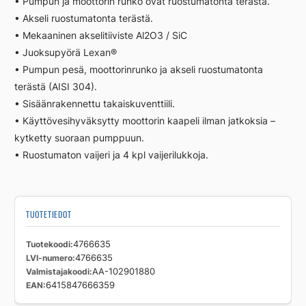
• Pumpun ja moottorin runko ovat ruostumatonta terästä.
• Akseli ruostumatonta terästä.
• Mekaaninen akselitiiviste Al2O3 / SiC
• Juoksupyörä Lexan®
• Pumpun pesä, moottorinrunko ja akseli ruostumatonta
terästä (AISI 304).
• Sisäänrakennettu takaiskuventtiili.
• Käyttövesihyväksytty moottorin kaapeli ilman jatkoksia –
kytketty suoraan pumppuun.
• Ruostumaton vaijeri ja 4 kpl vaijerilukkoja.
TUOTETIEDOT
Tuotekoodi
4766635
LVI-numero
4766635
Valmistajakoodi
AA-102901880
EAN
6415847666359