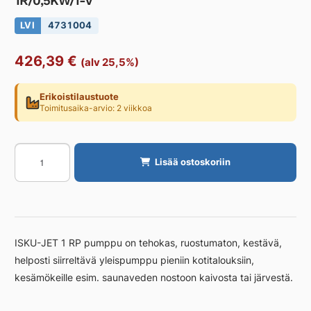
1R/0,5KW/1-V
LVI
4731004
426,39
€
(alv 25,5%)
Erikoistilaustuote
Toimitusaika-arvio: 2 viikkoa
Yleispumppu
Lisää ostoskoriin
RIVER
PUMP
ISKU-
JET
1R/0,5KW/1-
ISKU-JET 1 RP pumppu on tehokas, ruostumaton, kestävä,
V
helposti siirreltävä yleispumppu pieniin kotitalouksiin,
määrä
kesämökeille esim. saunaveden nostoon kaivosta tai järvestä.