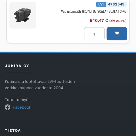
määrä
LVI
4732545
Vesiautomaatti GRUNDFOS SCALA1 SCALA1 3-45
540,47
€
(alv 25,5%)
Vesiautomaatti
GRUNDFOS
SCALA1
SCALA1
3-
45
määrä
JUKIRA OY
Kotimaista luotettavaa LVI-tuotteiden
verkkokauppaa vuodesta 2004
Tutustu myös
Facebook
TIETOA