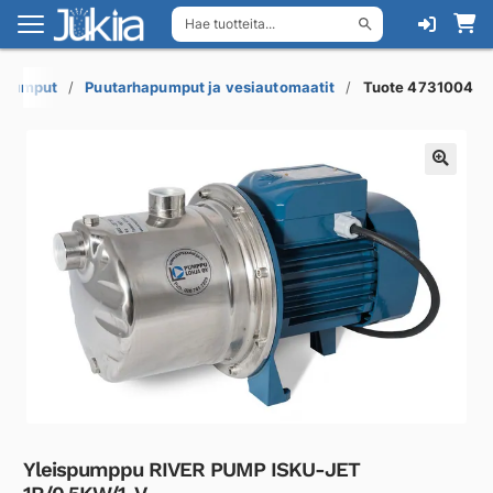
Hae tuotteita...
Siirry
Siirry
navigointiin
sisältöön
ipumput
Puutarhapumput ja vesiautomaatit
Tuote 4731004
Yleispumppu RIVER PUMP ISKU-JET