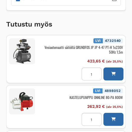
Tutustu myös
LVI
4732540
Vesiautomaatti säiliöllä GRUNDFOS JP JP 4-47 PT-H 1x230V
50Hz 1,5m
423,65
€
(alv 25,5%)
Vesiautomaatti
säiliöllä
GRUNDFOS
JP
JP
4-
LVI
4898052
47
KASTELUPUMPPU ONNLINE 80-PA 800W
PT-
H
1x230V
262,92
€
(alv 25,5%)
50Hz
1,5m
KASTELUPUMPPU
määrä
ONNLINE
80-
PA
800W