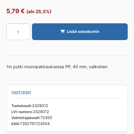
5,79
€
(alv 25,5%)
Muhvitonputki
Lisää ostoskoriin
PP
FALUPLAST
Falu
40x1,8mm
P=1m
1m putki muovipakkauksessa PP, 40 mm, valkoinen
PP
valk
määrä
TUOTETIEDOT
Tuotekoodi
2428012
LVI-numero
2428012
Valmistajakoodi
72450
EAN
7392791724504