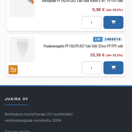
Kulmayhde PP FALUPLAST Falu Vulk 40mm x 45° PP/TPE valk
5,38
€
(alv 25,5%)
Kulmayhde
PP
FALUPLAST
Falu
Vulk
40mm
LVI
2488816
x
Pesukonesuppilo PP FALUPLAST Falu Vulk 32mm PP/TPE valk
45°
PP/TPE
valk
22,35
€
(alv 25,5%)
määrä
Pesukonesuppilo
PP
FALUPLAST
Falu
Vulk
32mm
PP/TPE
valk
määrä
JUKIRA OY
Kotimaista luotettavaa LVI-tuotteiden
verkkokauppaa vuodesta 2004
Tutustu myös