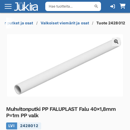
Hae tuotteita...
Siirry
Siirry
navigointiin
sisältöön
äriputket ja osat
Valkoiset viemärit ja osat
Tuote 2428012
Muhvitonputki PP FALUPLAST Falu 40×1,8mm
P=1m PP valk
LVI
2428012