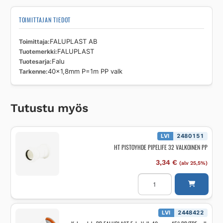
TOIMITTAJAN TIEDOT
Toimittaja
FALUPLAST AB
Tuotemerkki
FALUPLAST
Tuotesarja
Falu
Tarkenne
40x1,8mm P=1m PP valk
Tutustu myös
LVI
2480151
HT PISTOYHDE PIPELIFE 32 VALKOINEN PP
3,34
€
(alv 25,5%)
HT
PISTOYHDE
PIPELIFE
32
VALKOINEN
PP
LVI
2448422
määrä