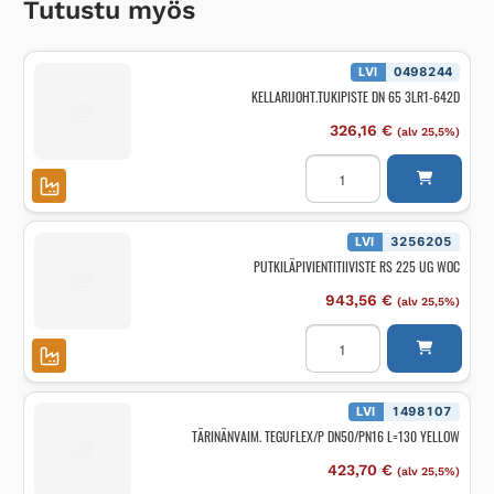
Tutustu myös
LVI
0498244
KELLARIJOHT.TUKIPISTE DN 65 3LR1-642D
326,16
€
(alv 25,5%)
KELLARIJOHT.TUKIPISTE
DN
65
3LR1-
642D
määrä
LVI
3256205
PUTKILÄPIVIENTITIIVISTE RS 225 UG WOC
943,56
€
(alv 25,5%)
PUTKILÄPIVIENTITIIVIST
RS
225
UG
WOC
määrä
LVI
1498107
TÄRINÄNVAIM. TEGUFLEX/P DN50/PN16 L=130 YELLOW
423,70
€
(alv 25,5%)