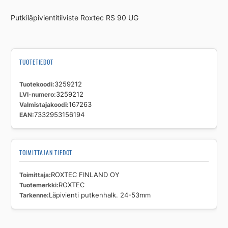
53mm
Putkiläpivientitiiviste Roxtec RS 90 UG
määrä
TUOTETIEDOT
Tuotekoodi
3259212
LVI-numero
3259212
Valmistajakoodi
167263
EAN
7332953156194
TOIMITTAJAN TIEDOT
Toimittaja
ROXTEC FINLAND OY
Tuotemerkki
ROXTEC
Tarkenne
Läpivienti putkenhalk. 24-53mm