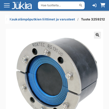
Hae tuotteita...
Siirry
Siirry
navigointiin
sisältöön
pö
Kaukolämpöputkien liittimet ja varusteet
Tuote 3259212