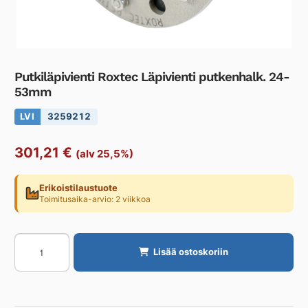
Putkiläpivienti Roxtec Läpivienti putkenhalk. 24-
53mm
LVI
3259212
301,21
€
(alv 25,5%)
Erikoistilaustuote
Toimitusaika-arvio: 2 viikkoa
Putkiläpivienti
Lisää ostoskoriin
Roxtec
Läpivienti
putkenhalk.
24-