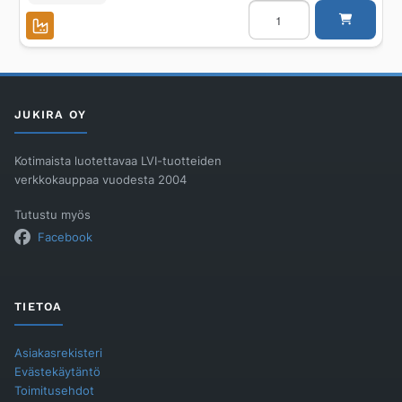
TÄRINÄNVAIM.
TEGUFLEX/P
DN50/PN16
L=130
YELLOW
määrä
JUKIRA OY
Kotimaista luotettavaa LVI-tuotteiden
verkkokauppaa vuodesta 2004
Tutustu myös
Facebook
TIETOA
Asiakasrekisteri
Evästekäytäntö
Toimitusehdot