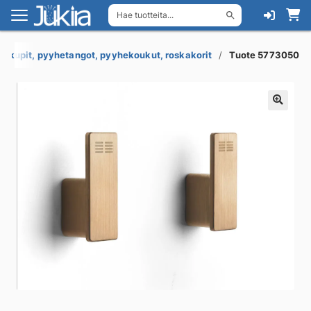
Hae tuotteita...
Siirry
Siirry
navigointiin
sisältöön
uakupit, pyyhetangot, pyyhekoukut, roskakorit
Tuote 5773050