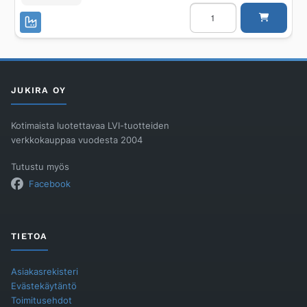
Seinäkoukut
Damixa
Kromattu,
2
kpl
määrä
JUKIRA OY
Kotimaista luotettavaa LVI-tuotteiden
verkkokauppaa vuodesta 2004
Tutustu myös
Facebook
TIETOA
Asiakasrekisteri
Evästekäytäntö
Toimitusehdot