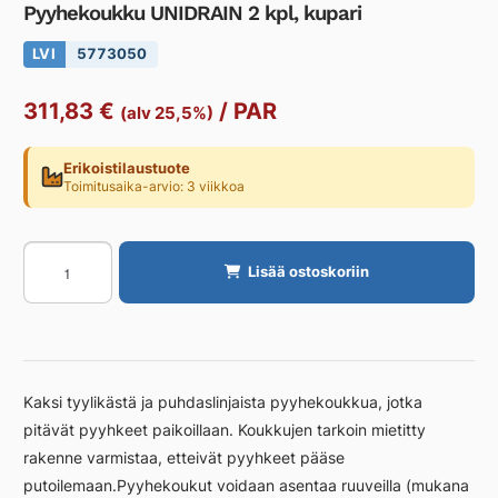
Pyyhekoukku UNIDRAIN 2 kpl, kupari
LVI
5773050
311,83
€
/
PAR
(alv 25,5%)
Erikoistilaustuote
Toimitusaika-arvio: 3 viikkoa
Pyyhekoukku
Lisää ostoskoriin
UNIDRAIN
2
kpl,
kupari
määrä
Kaksi tyylikästä ja puhdaslinjaista pyyhekoukkua, jotka
pitävät pyyhkeet paikoillaan. Koukkujen tarkoin mietitty
rakenne varmistaa, etteivät pyyhkeet pääse
putoilemaan.Pyyhekoukut voidaan asentaa ruuveilla (mukana