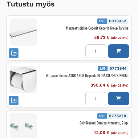
Tutustu myös
LVI
6018352
Magneettipidike Geberit Geberit Group Tarvike
59,73
€
(alv 25,5%)
Magneettipidike
Geberit
Geberit
Group
Tarvike
määrä
LVI
5773844
Wc-paperiteline AXOR AXOR Urquiola SEINÄASENNUS/KROMI
390,64
€
(alv 25,5%)
Wc-
paperiteline
AXOR
AXOR
Urquiola
SEINÄASENNUS/KROMI
LVI
5778219
määrä
Seinäkoukut Damixa Kromattu, 2 kpl
42,06
€
(alv 25,5%)