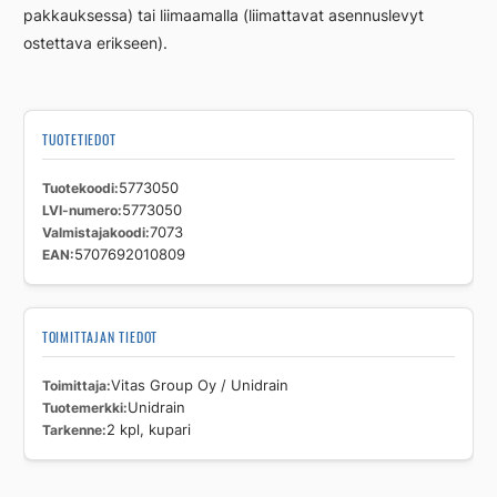
pakkauksessa) tai liimaamalla (liimattavat asennuslevyt
ostettava erikseen).
TUOTETIEDOT
Tuotekoodi
5773050
LVI-numero
5773050
Valmistajakoodi
7073
EAN
5707692010809
TOIMITTAJAN TIEDOT
Toimittaja
Vitas Group Oy / Unidrain
Tuotemerkki
Unidrain
Tarkenne
2 kpl, kupari