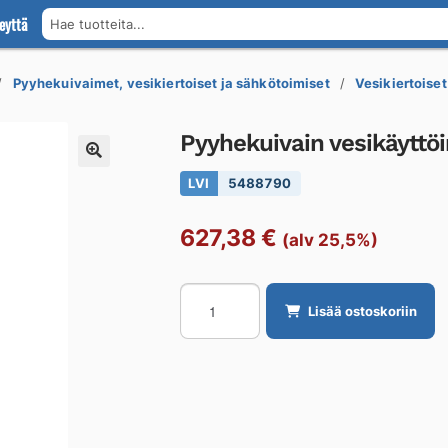
eyttä
Hae tuotteita...
Pyyhekuivaimet, vesikiertoiset ja sähkötoimiset
Vesikiertoise
Pyyhekuivain vesikäytt
LVI
5488790
627,38
€
(alv 25,5%)
Pyyhekuivain
Lisää ostoskoriin
vesikäyttöinen
REJ
DESIGN
TANGO
Kromi,
alakytkentä