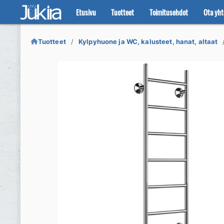
Etusivu
Tuotteet
Toimitusehdot
Ota yht
Siirry
Siirry
navigointiin
sisältöön
Tuotteet
Kylpyhuone ja WC, kalusteet, hanat, altaat