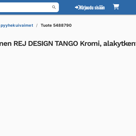
Kirjaudu sisään
t pyyhekuivaimet
Tuote 5488790
öinen REJ DESIGN TANGO Kromi, alakytken