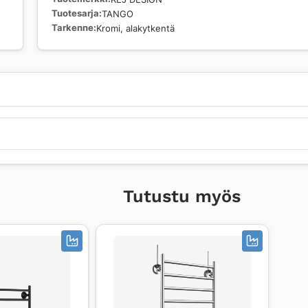
Tuotesarja
TANGO
Tarkenne
Kromi, alakytkentä
Tutustu myös