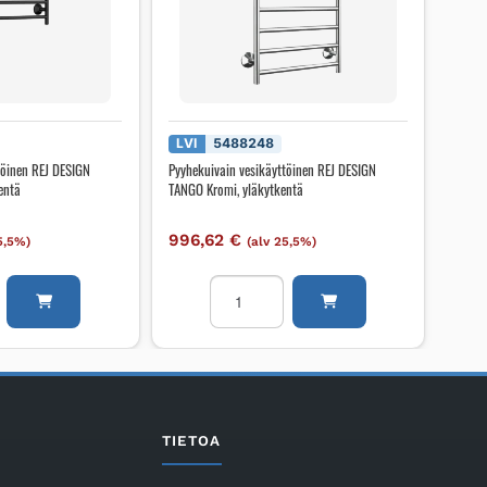
LVI
5488248
töinen REJ DESIGN
Pyyhekuivain vesikäyttöinen REJ DESIGN
entä
TANGO Kromi, yläkytkentä
996,62
€
5,5%)
(alv 25,5%)
ain
Pyyhekuivain
inen
vesikäyttöinen
REJ
DESIGN
TANGO
Kromi,
ä
yläkytkentä
TIETOA
määrä