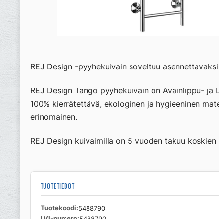
REJ Design -pyyhekuivain soveltuu asennettavaksi 
REJ Design Tango pyyhekuivain on Avainlippu- ja De
100% kierrätettävä, ekologinen ja hygieeninen mat
erinomainen.
REJ Design kuivaimilla on 5 vuoden takuu koskien m
TUOTETIEDOT
Tuotekoodi
5488790
LVI-numero
5488790