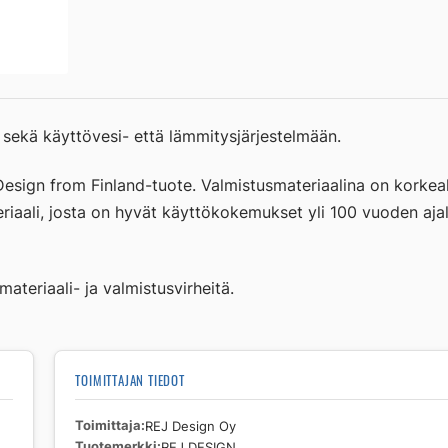
määrä
sekä käyttövesi- että lämmitysjärjestelmään.
sign from Finland-tuote. Valmistusmateriaalina on korkeala
eriaali, josta on hyvät käyttökokemukset yli 100 vuoden aj
ateriaali- ja valmistusvirheitä.
TOIMITTAJAN TIEDOT
Toimittaja
REJ Design Oy
Tuotemerkki
REJ DESIGN