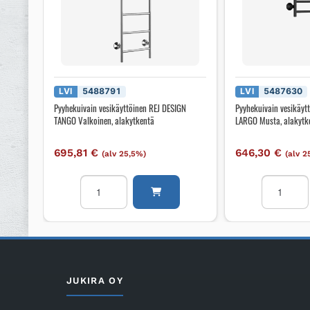
LVI
5488791
LVI
5487630
Pyyhekuivain vesikäyttöinen REJ DESIGN
Pyyhekuivain vesikäyt
TANGO Valkoinen, alakytkentä
LARGO Musta, alakytk
695,81
€
646,30
€
(alv 25,5%)
(alv 2
Pyyhekuivain
Pyyhekuiv
vesikäyttöinen
vesikäyttö
REJ
REJ
DESIGN
DESIGN
TANGO
LARGO
Valkoinen,
Musta,
alakytkentä
alakytkent
JUKIRA OY
määrä
määrä