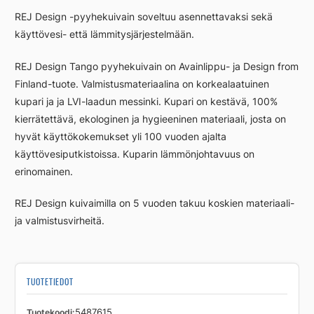
Musta,
REJ Design -pyyhekuivain soveltuu asennettavaksi sekä
alakytkentä
käyttövesi- että lämmitysjärjestelmään.
määrä
REJ Design Tango pyyhekuivain on Avainlippu- ja Design from
Finland-tuote. Valmistusmateriaalina on korkealaatuinen
kupari ja ja LVI-laadun messinki. Kupari on kestävä, 100%
kierrätettävä, ekologinen ja hygieeninen materiaali, josta on
hyvät käyttökokemukset yli 100 vuoden ajalta
käyttövesiputkistoissa. Kuparin lämmönjohtavuus on
erinomainen.
REJ Design kuivaimilla on 5 vuoden takuu koskien materiaali-
ja valmistusvirheitä.
TUOTETIEDOT
Tuotekoodi
5487615