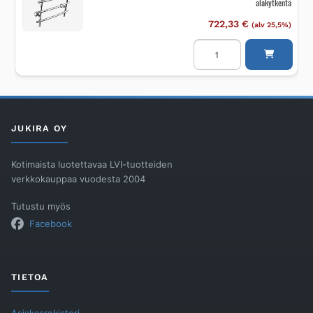
alakytkentä
722,33
€
(alv 25,5%)
Pyyhekuivain
vesikäyttöinen
REJ
DESIGN
BAMBOO
Kromi,
alakytkentä
määrä
JUKIRA OY
Kotimaista luotettavaa LVI-tuotteiden
verkkokauppaa vuodesta 2004
Tutustu myös
Facebook
TIETOA