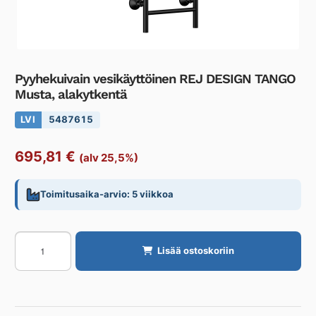
Pyyhekuivain vesikäyttöinen REJ DESIGN TANGO
Musta, alakytkentä
LVI
5487615
695,81
€
(alv 25,5%)
Toimitusaika-arvio: 5 viikkoa
Pyyhekuivain
Lisää ostoskoriin
vesikäyttöinen
REJ
DESIGN
TANGO