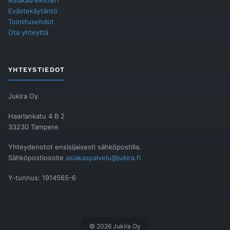
Asiakasrekisteri
Evästekäytäntö
Toimitusehdot
Ota yhteyttä
YHTEYSTIEDOT
Jukira Oy
Haarlankatu 4 B 2
33230 Tampere
Yhteydenotot ensisijaisesti sähköpostilla.
Sähköpostiosoite
asiakaspalvelu@jukira.fi
Y-tunnus: 1914565-6
© 2026 Jukira Oy