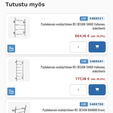
Tutustu myös
LVI
5488521
Pyyhekuivain vesikäyttöinen REJ DESIGN TANGO Valkoinen,
alakytkentä
664,16
€
(alv 25,5%)
Pyyhekuivain
vesikäyttöinen
REJ
DESIGN
TANGO
Valkoinen,
LVI
5488541
alakytkentä
Pyyhekuivain vesikäyttöinen REJ DESIGN TANGO Valkoinen,
määrä
alakytkentä
777,38
€
(alv 25,5%)
Pyyhekuivain
vesikäyttöinen
REJ
DESIGN
TANGO
Valkoinen,
LVI
5488780
alakytkentä
Pyyhekuivain vesikäyttöinen REJ DESIGN BAMBOO Kromi,
määrä