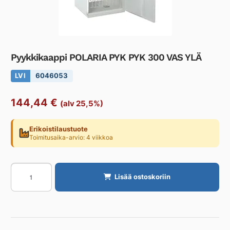
Pyykkikaappi POLARIA PYK PYK 300 VAS YLÄ
LVI
6046053
144,44
€
(alv 25,5%)
Erikoistilaustuote
Toimitusaika-arvio: 4 viikkoa
Pyykkikaappi
Lisää ostoskoriin
POLARIA
PYK
PYK
300
VAS