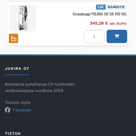
1200
OIKEA
LVI
6046079
määrä
Siivouskaappi POLARIA SIK SIK 400 VAS
245,29
€
(alv 25,5%)
Siivouskaappi
POLARIA
SIK
SIK
400
VAS
määrä
JUKIRA OY
Kotimaista luotettavaa LVI-tuotteiden
verkkokauppaa vuodesta 2004
Tutustu myös
Facebook
TIETOA