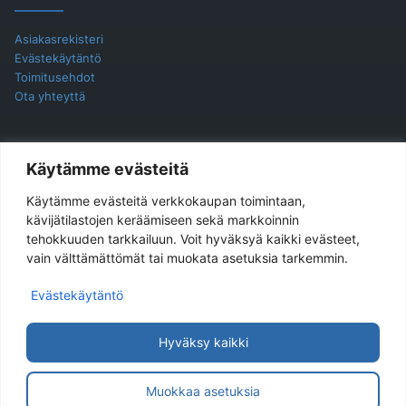
Asiakasrekisteri
Evästekäytäntö
Toimitusehdot
Ota yhteyttä
YHTEYSTIEDOT
Käytämme evästeitä
Käytämme evästeitä verkkokaupan toimintaan,
Jukira Oy
kävijätilastojen keräämiseen sekä markkoinnin
tehokkuuden tarkkailuun. Voit hyväksyä kaikki evästeet,
Haarlankatu 4 B 2
vain välttämättömät tai muokata asetuksia tarkemmin.
33230 Tampere
Evästekäytäntö
Yhteydenotot ensisijaisesti sähköpostilla.
Sähköpostiosoite
asiakaspalvelu@jukira.fi
Hyväksy kaikki
Y-tunnus: 1914565-6
Muokkaa asetuksia