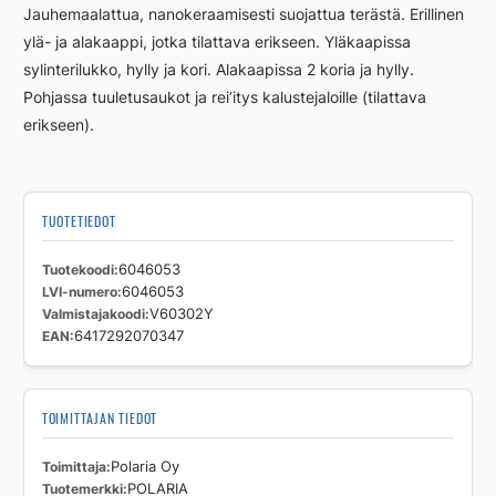
Jauhemaalattua, nanokeraamisesti suojattua terästä. Erillinen
YLÄ
ylä- ja alakaappi, jotka tilattava erikseen. Yläkaapissa
määrä
sylinterilukko, hylly ja kori. Alakaapissa 2 koria ja hylly.
Pohjassa tuuletusaukot ja rei’itys kalustejaloille (tilattava
erikseen).
TUOTETIEDOT
Tuotekoodi
6046053
LVI-numero
6046053
Valmistajakoodi
V60302Y
EAN
6417292070347
TOIMITTAJAN TIEDOT
Toimittaja
Polaria Oy
Tuotemerkki
POLARIA