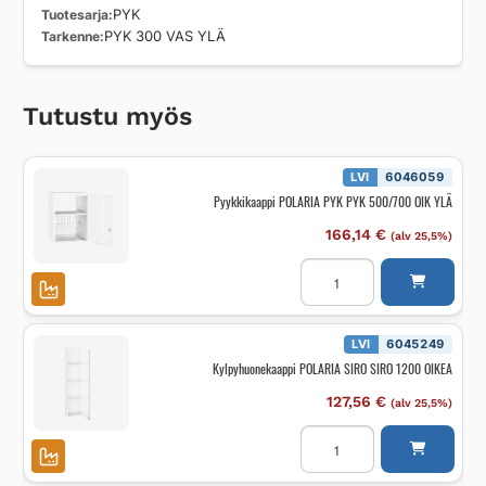
Tuotesarja
PYK
Tarkenne
PYK 300 VAS YLÄ
Tutustu myös
LVI
6046059
Pyykkikaappi POLARIA PYK PYK 500/700 OIK YLÄ
166,14
€
(alv 25,5%)
Pyykkikaappi
POLARIA
PYK
PYK
500/700
OIK
LVI
6045249
YLÄ
Kylpyhuonekaappi POLARIA SIRO SIRO 1200 OIKEA
määrä
127,56
€
(alv 25,5%)
Kylpyhuonekaappi
POLARIA
SIRO
SIRO