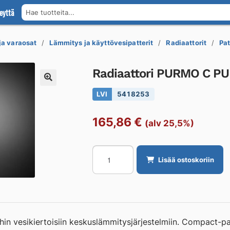
eyttä
Hae tuotteita...
 ja varaosat
Lämmitys ja käyttövesipatterit
Radiaattorit
Pat
Radiaattori PURMO C P
LVI
5418253
165,86
€
(alv 25,5%)
Radiaattori
Lisää ostoskoriin
PURMO
C
PURMO
COMPACT
C11/450/1600
in vesikiertoisiin keskuslämmitysjärjestelmiin. Compact-pane
määrä