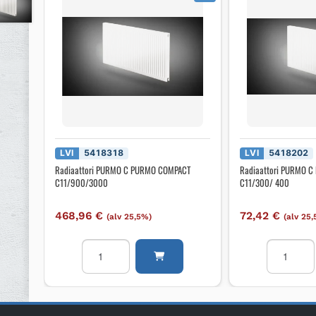
LVI
5418318
LVI
5418202
Radiaattori PURMO C PURMO COMPACT
Radiaattori PURMO 
C11/900/3000
C11/300/ 400
468,96
€
72,42
€
(alv 25,5%)
(alv 25
Radiaattori
Radiaattor
PURMO
PURMO
C
C
PURMO
PURMO
COMPACT
COMPACT