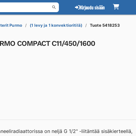
Kirjaudu sisään
terit Purmo
(1 levy ja 1 konvektioritilä)
Tuote 5418253
URMO COMPACT C11/450/1600
eliradiaattorissa on neljä G 1/2" -liitäntää sisäkierteellä,