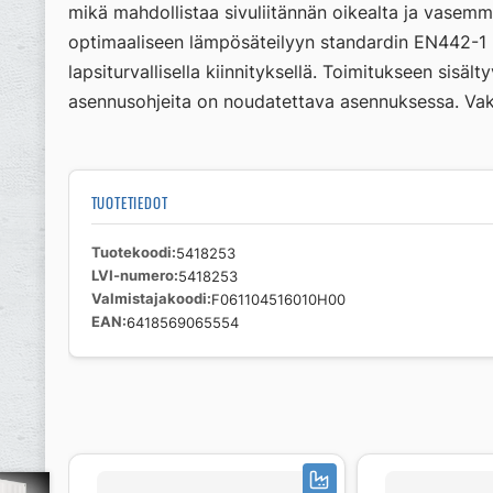
mikä mahdollistaa sivuliitännän oikealta ja vasemma
optimaaliseen lämpösäteilyyn standardin EN442-1 muk
lapsiturvallisella kiinnityksellä. Toimitukseen sisä
asennusohjeita on noudatettava asennuksessa. Vaki
TUOTETIEDOT
Tuotekoodi
5418253
LVI-numero
5418253
Valmistajakoodi
F061104516010H00
EAN
6418569065554