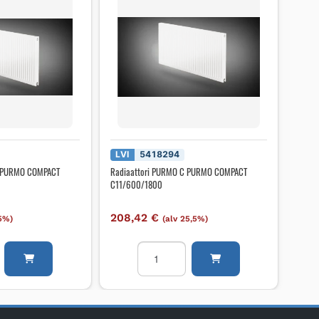
LVI
5418294
C PURMO COMPACT
Radiaattori PURMO C PURMO COMPACT
C11/600/1800
208,42
€
,5%)
(alv 25,5%)
i
Radiaattori
PURMO
C
PURMO
COMPACT