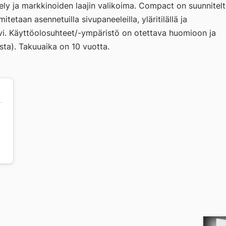
tely ja markkinoiden laajin valikoima. Compact on suunnitel
taan asennetuilla sivupaneeleilla, yläritilällä ja
sruuvi. Käyttöolosuhteet/-ympäristö on otettava huomioon ja
ta). Takuuaika on 10 vuotta.