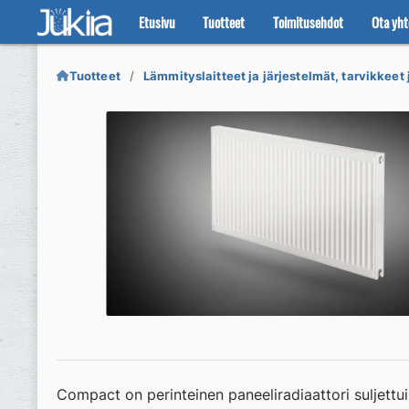
Etusivu
Tuotteet
Toimitusehdot
Ota yht
Siirry
Siirry
navigointiin
sisältöön
Tuotteet
Lämmityslaitteet ja järjestelmät, tarvikkeet
Compact on perinteinen paneeliradiaattori suljettuih