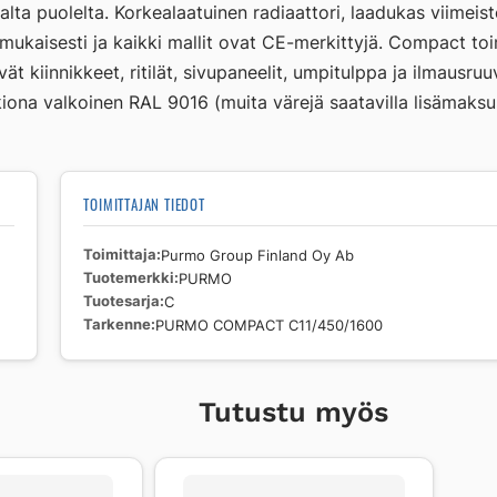
lta puolelta. Korkealaatuinen radiaattori, laadukas viimeis
aisesti ja kaikki mallit ovat CE-merkittyjä. Compact toimite
ltyvät kiinnikkeet, ritilät, sivupaneelit, umpitulppa ja ilmau
ona valkoinen RAL 9016 (muita värejä saatavilla lisämaksus
TOIMITTAJAN TIEDOT
Toimittaja
Purmo Group Finland Oy Ab
Tuotemerkki
PURMO
Tuotesarja
C
Tarkenne
PURMO COMPACT C11/450/1600
Tutustu myös