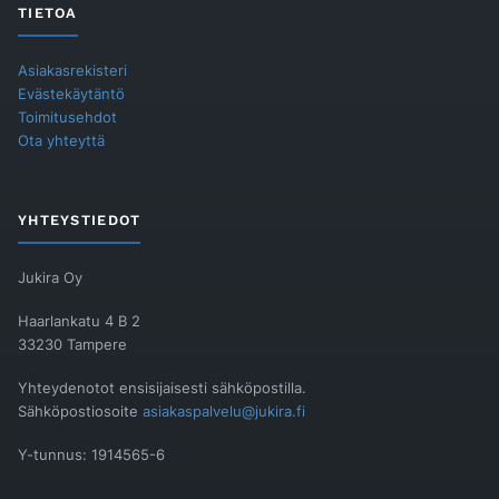
TIETOA
Asiakasrekisteri
Evästekäytäntö
Toimitusehdot
Ota yhteyttä
YHTEYSTIEDOT
Jukira Oy
Haarlankatu 4 B 2
33230 Tampere
Yhteydenotot ensisijaisesti sähköpostilla.
Sähköpostiosoite
asiakaspalvelu@jukira.fi
Y-tunnus: 1914565-6