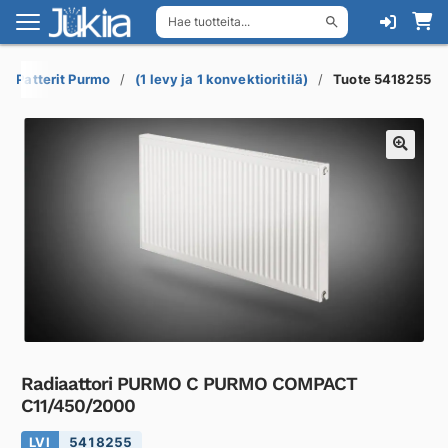
Hae tuotteita...
Siirry
Siirry
navigointiin
sisältöön
Patterit Purmo
(1 levy ja 1 konvektioritilä)
Tuote 5418255
Radiaattori PURMO C PURMO COMPACT
C11/450/2000
LVI
5418255