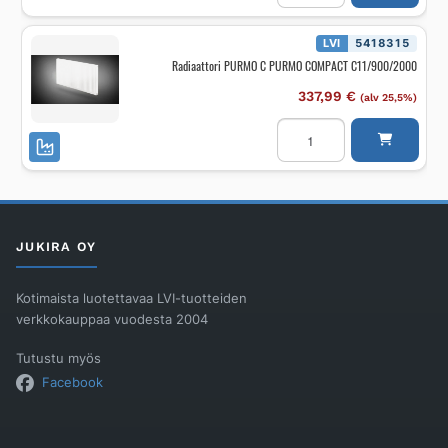
PURMO
COMPACT
C11/400/
LVI
5418315
400
Radiaattori PURMO C PURMO COMPACT C11/900/2000
määrä
337,99
€
(alv 25,5%)
Radiaattori
PURMO
C
PURMO
COMPACT
C11/900/2000
määrä
JUKIRA OY
Kotimaista luotettavaa LVI-tuotteiden
verkkokauppaa vuodesta 2004
Tutustu myös
Facebook