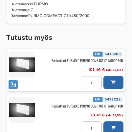
Tuotemerkki
PURMO
Tuotesarja
C
Tarkenne
PURMO COMPACT C11/450/2000
Tutustu myös
LVI
5418283
Radiaattori PURMO C PURMO COMPACT C11/600/ 500
101,46
€
(alv 25,5%)
Radiaattori
PURMO
C
PURMO
COMPACT
C11/600/
LVI
5418222
500
Radiaattori PURMO C PURMO COMPACT C11/400/ 400
määrä
78,41
€
(alv 25,5%)
Radiaattori
PURMO
C