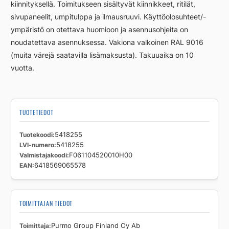
kiinnityksellä. Toimitukseen sisältyvät kiinnikkeet, ritilät,
sivupaneelit, umpitulppa ja ilmausruuvi. Käyttöolosuhteet/-
ympäristö on otettava huomioon ja asennusohjeita on
noudatettava asennuksessa. Vakiona valkoinen RAL 9016
(muita värejä saatavilla lisämaksusta). Takuuaika on 10
vuotta.
TUOTETIEDOT
Tuotekoodi
5418255
LVI-numero
5418255
Valmistajakoodi
F061104520010H00
EAN
6418569065578
TOIMITTAJAN TIEDOT
Toimittaja
Purmo Group Finland Oy Ab