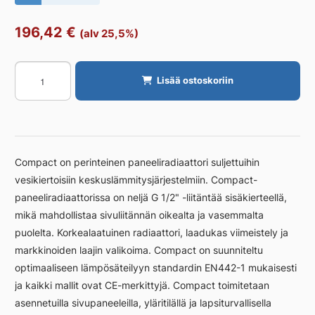
196,42
€
(alv 25,5%)
Radiaattori
Lisää ostoskoriin
PURMO
C
PURMO
COMPACT
C11/450/2000
Compact on perinteinen paneeliradiaattori suljettuihin
määrä
vesikiertoisiin keskuslämmitysjärjestelmiin. Compact-
paneeliradiaattorissa on neljä G 1/2" -liitäntää sisäkierteellä,
mikä mahdollistaa sivuliitännän oikealta ja vasemmalta
puolelta. Korkealaatuinen radiaattori, laadukas viimeistely ja
markkinoiden laajin valikoima. Compact on suunniteltu
optimaaliseen lämpösäteilyyn standardin EN442-1 mukaisesti
ja kaikki mallit ovat CE-merkittyjä. Compact toimitetaan
asennetuilla sivupaneeleilla, yläritilällä ja lapsiturvallisella