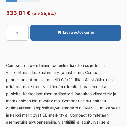
333,01
€
(alv 25,5%)
Radiaattori
Lisää ostoskoriin
PURMO
C
PURMO
COMPACT
C21/450/2300
Compact on perinteinen paneeliradiaattori suljettuihin
määrä
vesikiertoisiin keskuslämmitysjärjestelmiin. Compact-
paneeliradiaattorissa on neljä G 1/2" -liitäntää sisäkierteellä,
mikä mahdollistaa sivuliitännän oikealta ja vasemmalta
puolelta. Korkealaatuinen radiaattori, laadukas viimeistely ja
markkinoiden laajin valikoima. Compact on suunniteltu
optimaaliseen lämpösäteilyyn standardin EN442-1 mukaisesti
ja kaikki mallit ovat CE-merkittyjä. Compact toimitetaan
asennetuilla sivupaneeleilla, yläritilällä ja lapsiturvallisella