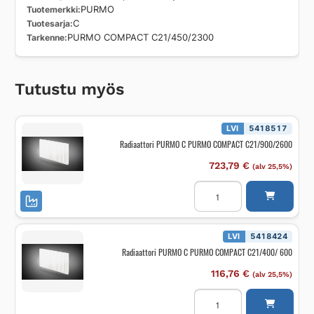
Tuotemerkki
PURMO
Tuotesarja
C
Tarkenne
PURMO COMPACT C21/450/2300
Tutustu myös
LVI
5418517
Radiaattori PURMO C PURMO COMPACT C21/900/2600
723,79
€
(alv 25,5%)
Radiaattori
PURMO
C
PURMO
COMPACT
C21/900/2600
LVI
5418424
määrä
Radiaattori PURMO C PURMO COMPACT C21/400/ 600
116,76
€
(alv 25,5%)
Radiaattori
PURMO
C