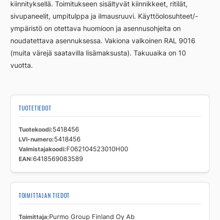
kiinnityksellä. Toimitukseen sisältyvät kiinnikkeet, ritilät,
sivupaneelit, umpitulppa ja ilmausruuvi. Käyttöolosuhteet/-
ympäristö on otettava huomioon ja asennusohjeita on
noudatettava asennuksessa. Vakiona valkoinen RAL 9016
(muita värejä saatavilla lisämaksusta). Takuuaika on 10
vuotta.
TUOTETIEDOT
Tuotekoodi
5418456
LVI-numero
5418456
Valmistajakoodi
F062104523010H00
EAN
6418569083589
TOIMITTAJAN TIEDOT
Toimittaja
Purmo Group Finland Oy Ab