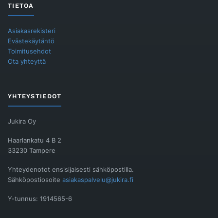
TIETOA
Asiakasrekisteri
Evästekäytäntö
Toimitusehdot
Ota yhteyttä
YHTEYSTIEDOT
Jukira Oy
Haarlankatu 4 B 2
33230 Tampere
Yhteydenotot ensisijaisesti sähköpostilla.
Sähköpostiosoite
asiakaspalvelu@jukira.fi
Y-tunnus: 1914565-6