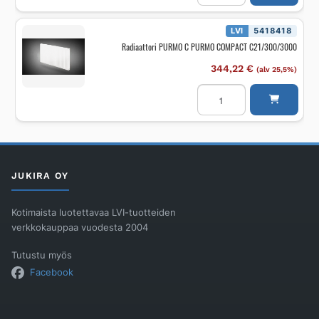
PURMO
COMPACT
C21/400/
LVI
5418418
600
Radiaattori PURMO C PURMO COMPACT C21/300/3000
määrä
344,22
€
(alv 25,5%)
Radiaattori
PURMO
C
PURMO
COMPACT
C21/300/3000
määrä
JUKIRA OY
Kotimaista luotettavaa LVI-tuotteiden
verkkokauppaa vuodesta 2004
Tutustu myös
Facebook