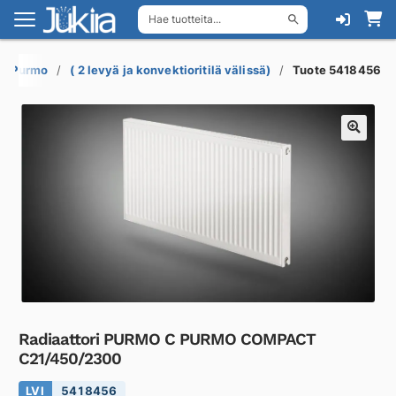
Hae tuotteita...
Siirry
Siirry
navigointiin
sisältöön
rit Purmo
( 2 levyä ja konvektioritilä välissä)
Tuote 5418456
Radiaattori PURMO C PURMO COMPACT
C21/450/2300
LVI
5418456