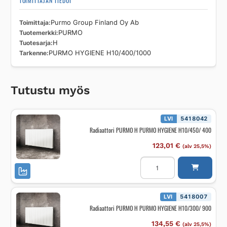
TOIMITTAJAN TIEDOT
Toimittaja
Purmo Group Finland Oy Ab
Tuotemerkki
PURMO
Tuotesarja
H
Tarkenne
PURMO HYGIENE H10/400/1000
Tutustu myös
LVI
5418042
Radiaattori PURMO H PURMO HYGIENE H10/450/ 400
123,01
€
(alv 25,5%)
Radiaattori
PURMO
H
PURMO
HYGIENE
H10/450/
LVI
5418007
400
Radiaattori PURMO H PURMO HYGIENE H10/300/ 900
määrä
134,55
€
(alv 25,5%)