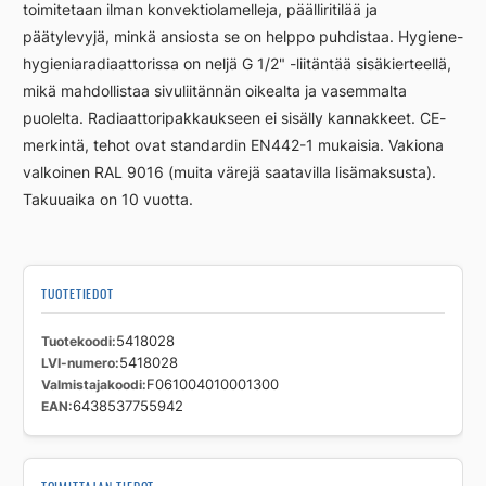
toimitetaan ilman konvektiolamelleja, päälliritilää ja
päätylevyjä, minkä ansiosta se on helppo puhdistaa. Hygiene-
hygieniaradiaattorissa on neljä G 1/2" -liitäntää sisäkierteellä,
mikä mahdollistaa sivuliitännän oikealta ja vasemmalta
puolelta. Radiaattoripakkaukseen ei sisälly kannakkeet. CE-
merkintä, tehot ovat standardin EN442-1 mukaisia. Vakiona
valkoinen RAL 9016 (muita värejä saatavilla lisämaksusta).
Takuuaika on 10 vuotta.
TUOTETIEDOT
Tuotekoodi
5418028
LVI-numero
5418028
Valmistajakoodi
F061004010001300
EAN
6438537755942