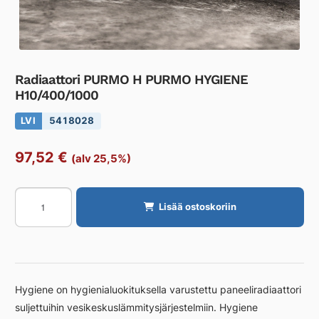
Radiaattori PURMO H PURMO HYGIENE
H10/400/1000
LVI
5418028
97,52
€
(alv 25,5%)
Radiaattori
Lisää ostoskoriin
PURMO
H
PURMO
HYGIENE
H10/400/1000
Hygiene on hygienialuokituksella varustettu paneeliradiaattori
määrä
suljettuihin vesikeskuslämmitysjärjestelmiin. Hygiene