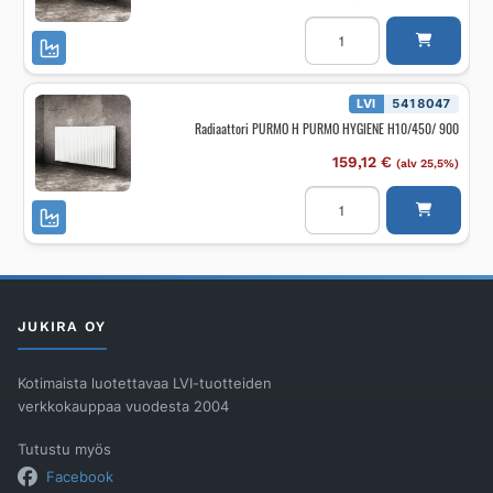
Radiaattori
PURMO
H
PURMO
HYGIENE
H10/300/
LVI
5418047
900
Radiaattori PURMO H PURMO HYGIENE H10/450/ 900
määrä
159,12
€
(alv 25,5%)
Radiaattori
PURMO
H
PURMO
HYGIENE
H10/450/
900
määrä
JUKIRA OY
Kotimaista luotettavaa LVI-tuotteiden
verkkokauppaa vuodesta 2004
Tutustu myös
Facebook