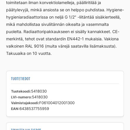
toimitetaan ilman konvektiolamelleja, päälliritilää ja
päätylevyjä, minkä ansiosta se on helppo puhdistaa. Hygiene-
hygieniaradiaattorissa on neljä G 1/2" -liitäntää sisäkierteellä,
mikä mahdollistaa sivuliitännän oikealta ja vasemmalta
puolelta. Radiaattoripakkaukseen ei sisälly kannakkeet. CE-
merkintä, tehot ovat standardin EN442-1 mukaisia. Vakiona
valkoinen RAL 9016 (muita värejä saatavilla lisämaksusta).
Takuuaika on 10 vuotta.
TUOTETIEDOT
Tuotekoodi
5418030
LVI-numero
5418030
Valmistajakoodi
F061004012001300
EAN
6438537755959