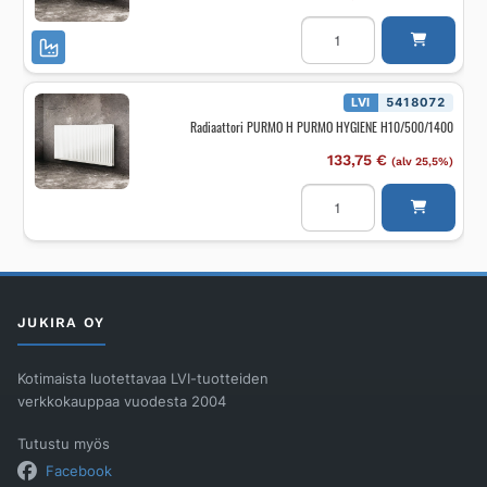
Radiaattori
PURMO
H
PURMO
HYGIENE
H10/500/2300
LVI
5418072
määrä
Radiaattori PURMO H PURMO HYGIENE H10/500/1400
133,75
€
(alv 25,5%)
Radiaattori
PURMO
H
PURMO
HYGIENE
H10/500/1400
määrä
JUKIRA OY
Kotimaista luotettavaa LVI-tuotteiden
verkkokauppaa vuodesta 2004
Tutustu myös
Facebook