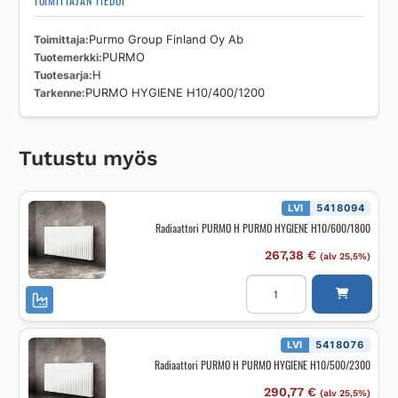
TOIMITTAJAN TIEDOT
Toimittaja
Purmo Group Finland Oy Ab
Tuotemerkki
PURMO
Tuotesarja
H
Tarkenne
PURMO HYGIENE H10/400/1200
Tutustu myös
LVI
5418094
Radiaattori PURMO H PURMO HYGIENE H10/600/1800
267,38
€
(alv 25,5%)
Radiaattori
PURMO
H
PURMO
HYGIENE
H10/600/1800
LVI
5418076
määrä
Radiaattori PURMO H PURMO HYGIENE H10/500/2300
290,77
€
(alv 25,5%)