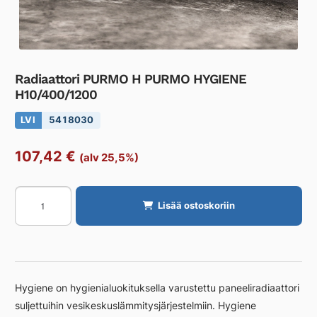
Radiaattori PURMO H PURMO HYGIENE
H10/400/1200
LVI
5418030
107,42
€
(alv 25,5%)
Radiaattori
Lisää ostoskoriin
PURMO
H
PURMO
HYGIENE
H10/400/1200
Hygiene on hygienialuokituksella varustettu paneeliradiaattori
määrä
suljettuihin vesikeskuslämmitysjärjestelmiin. Hygiene