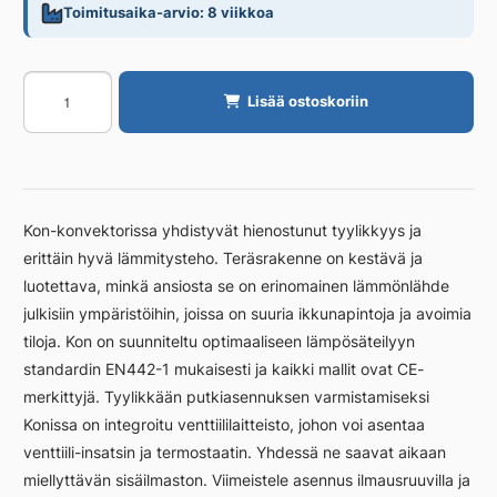
Toimitusaika-arvio: 8 viikkoa
Konvektori
Lisää ostoskoriin
PURMO
KON
PURMO
KON
33
Kon-konvektorissa yhdistyvät hienostunut tyylikkyys ja
142X1400
erittäin hyvä lämmitysteho. Teräsrakenne on kestävä ja
FE
luotettava, minkä ansiosta se on erinomainen lämmönlähde
määrä
julkisiin ympäristöihin, joissa on suuria ikkunapintoja ja avoimia
tiloja. Kon on suunniteltu optimaaliseen lämpösäteilyyn
standardin EN442-1 mukaisesti ja kaikki mallit ovat CE-
merkittyjä. Tyylikkään putkiasennuksen varmistamiseksi
Konissa on integroitu venttiililaitteisto, johon voi asentaa
venttiili-insatsin ja termostaatin. Yhdessä ne saavat aikaan
miellyttävän sisäilmaston. Viimeistele asennus ilmausruuvilla ja