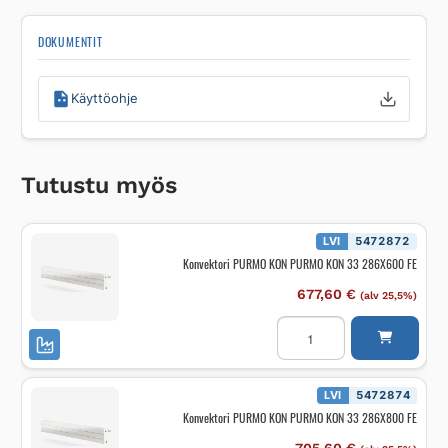
DOKUMENTIT
Käyttöohje
Tutustu myös
LVI
5472872
Konvektori PURMO KON PURMO KON 33 286X600 FE
677,60
€
(alv 25,5%)
Konvektori
PURMO
KON
PURMO
KON
33
LVI
5472874
286X600
Konvektori PURMO KON PURMO KON 33 286X800 FE
FE
määrä