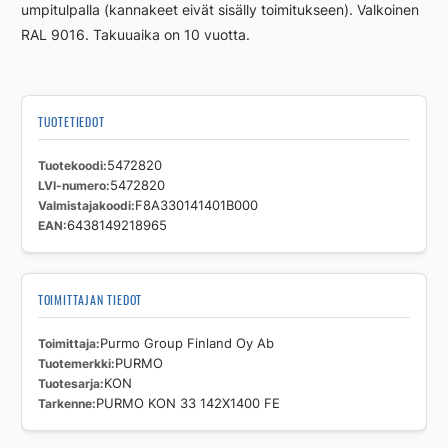
umpitulpalla (kannakeet eivät sisälly toimitukseen). Valkoinen
RAL 9016. Takuuaika on 10 vuotta.
TUOTETIEDOT
Tuotekoodi
5472820
LVI-numero
5472820
Valmistajakoodi
F8A330141401B000
EAN
6438149218965
TOIMITTAJAN TIEDOT
Toimittaja
Purmo Group Finland Oy Ab
Tuotemerkki
PURMO
Tuotesarja
KON
Tarkenne
PURMO KON 33 142X1400 FE