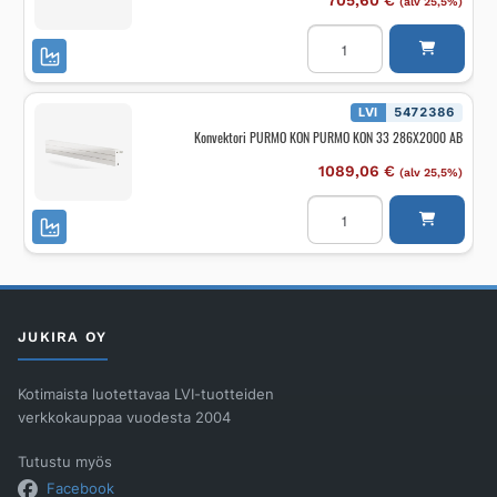
705,60
€
(alv 25,5%)
Konvektori
PURMO
KON
PURMO
KON
33
LVI
5472386
286X800
Konvektori PURMO KON PURMO KON 33 286X2000 AB
FE
määrä
1089,06
€
(alv 25,5%)
Konvektori
PURMO
KON
PURMO
KON
33
286X2000
AB
määrä
JUKIRA OY
Kotimaista luotettavaa LVI-tuotteiden
verkkokauppaa vuodesta 2004
Tutustu myös
Facebook