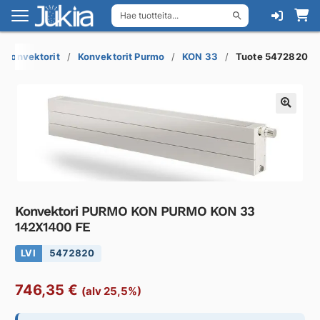
Hae tuotteita...
Siirry
Siirry
navigointiin
sisältöön
skonvektorit
Konvektorit Purmo
KON 33
Tuote 5472820
Konvektori PURMO KON PURMO KON 33
142X1400 FE
LVI
5472820
746,35
€
(alv 25,5%)